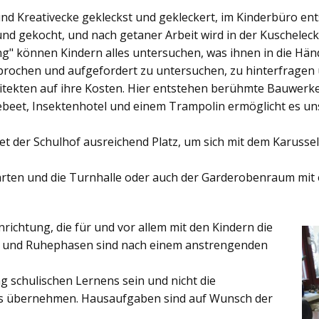
und Kreativecke gekleckst und gekleckert, im Kinderbüro e
und gekocht, und nach getaner Arbeit wird in der Kuschelec
ng"
können Kindern alles untersuchen, was ihnen in die Händ
rochen und aufgefordert zu untersuchen, zu hinterfragen
ekten auf ihre Kosten. Hier entstehen berühmte Bauwerke o
eet, Insektenhotel und einem Trampolin ermöglicht es u
et der
Schulhof
ausreichend Platz, um sich mit dem Karussel
rten
und die
Turnhalle
oder auch der
Garderobenraum
mit 
inrichtung, die für und vor allem mit den Kindern die
ich und Ruhephasen sind nach einem anstrengenden
 schulischen Lernens sein und nicht die
es übernehmen. Hausaufgaben sind auf Wunsch der