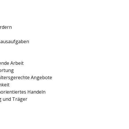
ördern
 Hausaufgaben
ende Arbeit
ortung
 altersgerechte Angebote
hkeit
orientiertes Handeln
ng und Träger