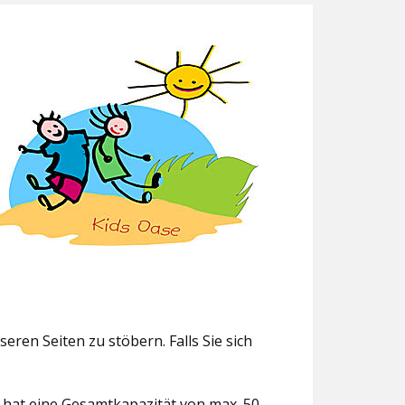
eren Seiten zu stöbern. Falls Sie sich
g hat eine Gesamtkapazität von max. 50