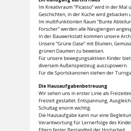
Im
Kreativraum "Picasso"
wird in der Mal 
Geschichten, in der Küche wird gebacken 
Im multifunktionlen Raum
"Bunte Abteilu
Forscher"
werden alle Neugierigen angesp
In der
Bauwerkstatt
kommen unsere Archit
Unsere
"Grüne Oase"
mit Blumen, Gemüseb
grünen Daumen zu beweisen.
Für unsere bewegungsaktiven Kinder biet
diversem Außenspielzeug auszupowern.
Für die Sportskanonen stehen der
Turnga
Die Hausaufgabenbetreuung
Wir sehen uns in erster Linie als Freizeite
Freizeit gestaltet. Entspannung, Ausgle
Schultag enorm wichtig.
Die Hausaufgabe kann nur eine Begleitung
Verantwortung für Lernerfolge des Kind
Eltern fester Bestandteil der Hortarbeit.