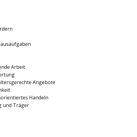
ördern
 Hausaufgaben
ende Arbeit
ortung
 altersgerechte Angebote
hkeit
orientiertes Handeln
ng und Träger