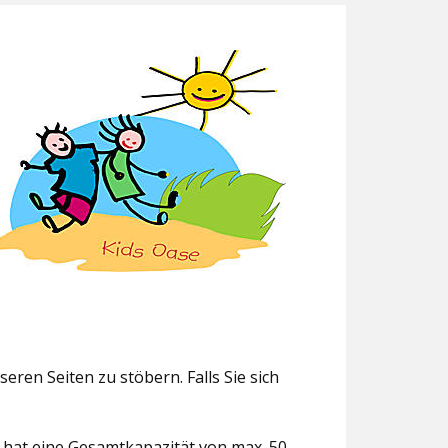
eren Seiten zu stöbern. Falls Sie sich
g hat eine Gesamtkapazität von max. 50