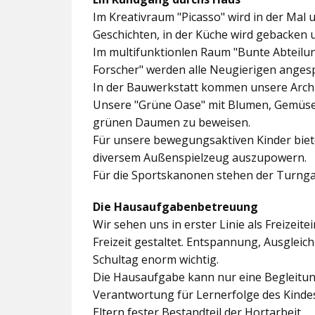
Im
Kreativraum "Picasso"
wird in der Mal 
Geschichten, in der Küche wird gebacken 
Im multifunktionlen Raum
"Bunte Abteilu
Forscher"
werden alle Neugierigen angesp
In der
Bauwerkstatt
kommen unsere Archit
Unsere
"Grüne Oase"
mit Blumen, Gemüseb
grünen Daumen zu beweisen.
Für unsere bewegungsaktiven Kinder biet
diversem Außenspielzeug auszupowern.
Für die Sportskanonen stehen der
Turnga
Die Hausaufgabenbetreuung
Wir sehen uns in erster Linie als Freizeite
Freizeit gestaltet. Entspannung, Ausgle
Schultag enorm wichtig.
Die Hausaufgabe kann nur eine Begleitung
Verantwortung für Lernerfolge des Kind
Eltern fester Bestandteil der Hortarbeit.