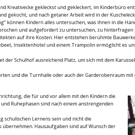
und Kreativecke gekleckst und gekleckert, im Kinderbüro e
und gekocht, und nach getaner Arbeit wird in der Kuschelec
ng"
können Kindern alles untersuchen, was ihnen in die Händ
rochen und aufgefordert zu untersuchen, zu hinterfragen
ekten auf ihre Kosten. Hier entstehen berühmte Bauwerke o
eet, Insektenhotel und einem Trampolin ermöglicht es u
et der
Schulhof
ausreichend Platz, um sich mit dem Karussel
rten
und die
Turnhalle
oder auch der
Garderobenraum
mit 
inrichtung, die für und vor allem mit den Kindern die
ich und Ruhephasen sind nach einem anstrengenden
 schulischen Lernens sein und nicht die
es übernehmen. Hausaufgaben sind auf Wunsch der