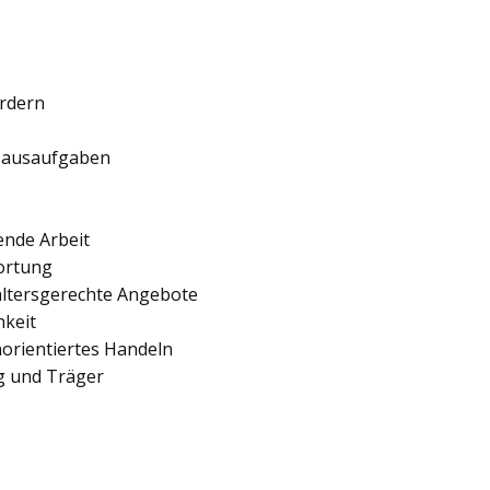
ördern
 Hausaufgaben
ende Arbeit
ortung
 altersgerechte Angebote
hkeit
orientiertes Handeln
ng und Träger