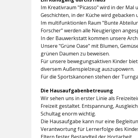
Im
Kreativraum "Picasso"
wird in der Mal 
Geschichten, in der Küche wird gebacken 
Im multifunktionlen Raum
"Bunte Abteilu
Forscher"
werden alle Neugierigen angesp
In der
Bauwerkstatt
kommen unsere Archit
Unsere
"Grüne Oase"
mit Blumen, Gemüseb
grünen Daumen zu beweisen.
Für unsere bewegungsaktiven Kinder biet
diversem Außenspielzeug auszupowern.
Für die Sportskanonen stehen der
Turnga
Die Hausaufgabenbetreuung
Wir sehen uns in erster Linie als Freizeite
Freizeit gestaltet. Entspannung, Ausgle
Schultag enorm wichtig.
Die Hausaufgabe kann nur eine Begleitung
Verantwortung für Lernerfolge des Kind
Eltern fester Bestandteil der Hortarbeit.