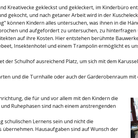
und Kreativecke gekleckst und gekleckert, im Kinderbüro e
und gekocht, und nach getaner Arbeit wird in der Kuschelec
ng"
können Kindern alles untersuchen, was ihnen in die Händ
rochen und aufgefordert zu untersuchen, zu hinterfragen
ekten auf ihre Kosten. Hier entstehen berühmte Bauwerke o
eet, Insektenhotel und einem Trampolin ermöglicht es u
et der
Schulhof
ausreichend Platz, um sich mit dem Karussel
rten
und die
Turnhalle
oder auch der
Garderobenraum
mit 
inrichtung, die für und vor allem mit den Kindern die
ich und Ruhephasen sind nach einem anstrengenden
 schulischen Lernens sein und nicht die
es übernehmen. Hausaufgaben sind auf Wunsch der