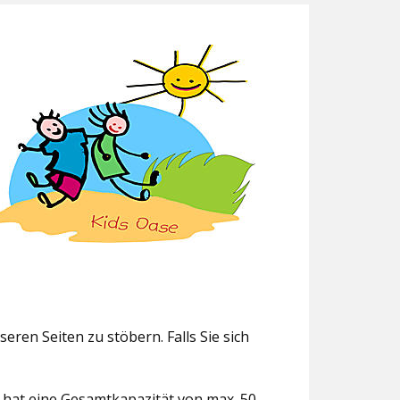
eren Seiten zu stöbern. Falls Sie sich
g hat eine Gesamtkapazität von max. 50