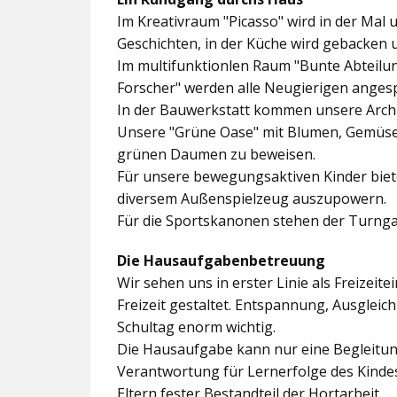
Im
Kreativraum "Picasso"
wird in der Mal 
Geschichten, in der Küche wird gebacken 
Im multifunktionlen Raum
"Bunte Abteilu
Forscher"
werden alle Neugierigen angesp
In der
Bauwerkstatt
kommen unsere Archit
Unsere
"Grüne Oase"
mit Blumen, Gemüseb
grünen Daumen zu beweisen.
Für unsere bewegungsaktiven Kinder biet
diversem Außenspielzeug auszupowern.
Für die Sportskanonen stehen der
Turnga
Die Hausaufgabenbetreuung
Wir sehen uns in erster Linie als Freizeite
Freizeit gestaltet. Entspannung, Ausgle
Schultag enorm wichtig.
Die Hausaufgabe kann nur eine Begleitung
Verantwortung für Lernerfolge des Kind
Eltern fester Bestandteil der Hortarbeit.