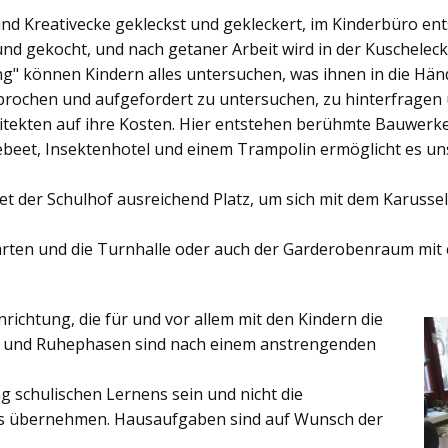
und Kreativecke gekleckst und gekleckert, im Kinderbüro e
und gekocht, und nach getaner Arbeit wird in der Kuschelec
ng"
können Kindern alles untersuchen, was ihnen in die Händ
rochen und aufgefordert zu untersuchen, zu hinterfragen
ekten auf ihre Kosten. Hier entstehen berühmte Bauwerke o
eet, Insektenhotel und einem Trampolin ermöglicht es u
et der
Schulhof
ausreichend Platz, um sich mit dem Karussel
rten
und die
Turnhalle
oder auch der
Garderobenraum
mit 
inrichtung, die für und vor allem mit den Kindern die
ich und Ruhephasen sind nach einem anstrengenden
 schulischen Lernens sein und nicht die
es übernehmen. Hausaufgaben sind auf Wunsch der