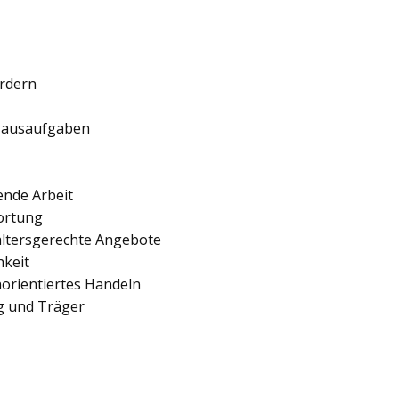
ördern
 Hausaufgaben
ende Arbeit
ortung
 altersgerechte Angebote
hkeit
orientiertes Handeln
ng und Träger