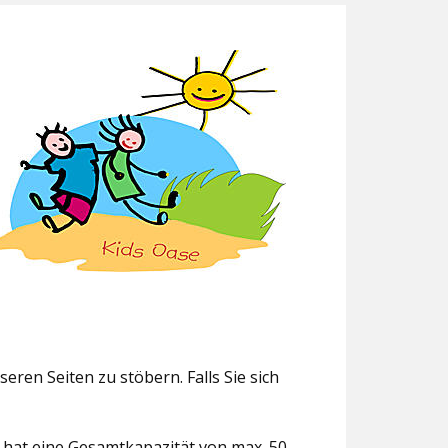
eren Seiten zu stöbern. Falls Sie sich
g hat eine Gesamtkapazität von max. 50