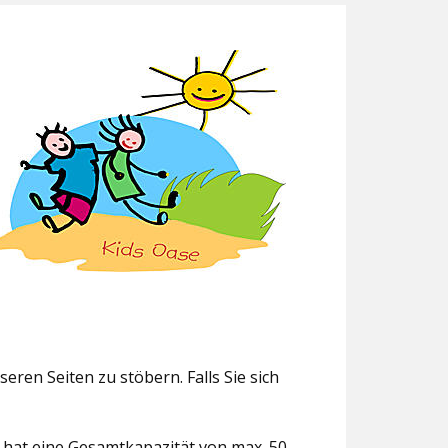
eren Seiten zu stöbern. Falls Sie sich
g hat eine Gesamtkapazität von max. 50