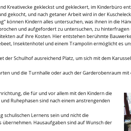
und Kreativecke gekleckst und gekleckert, im Kinderbüro e
und gekocht, und nach getaner Arbeit wird in der Kuschelec
ng"
können Kindern alles untersuchen, was ihnen in die Händ
rochen und aufgefordert zu untersuchen, zu hinterfragen
ekten auf ihre Kosten. Hier entstehen berühmte Bauwerke o
eet, Insektenhotel und einem Trampolin ermöglicht es u
et der
Schulhof
ausreichend Platz, um sich mit dem Karussel
rten
und die
Turnhalle
oder auch der
Garderobenraum
mit 
inrichtung, die für und vor allem mit den Kindern die
ich und Ruhephasen sind nach einem anstrengenden
 schulischen Lernens sein und nicht die
es übernehmen. Hausaufgaben sind auf Wunsch der