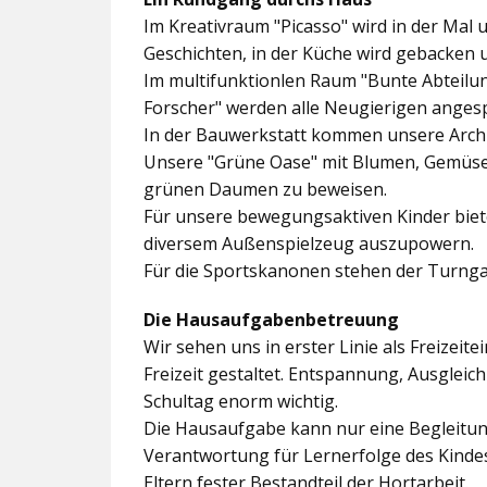
Im
Kreativraum "Picasso"
wird in der Mal 
Geschichten, in der Küche wird gebacken 
Im multifunktionlen Raum
"Bunte Abteilu
Forscher"
werden alle Neugierigen angesp
In der
Bauwerkstatt
kommen unsere Archit
Unsere
"Grüne Oase"
mit Blumen, Gemüseb
grünen Daumen zu beweisen.
Für unsere bewegungsaktiven Kinder biet
diversem Außenspielzeug auszupowern.
Für die Sportskanonen stehen der
Turnga
Die Hausaufgabenbetreuung
Wir sehen uns in erster Linie als Freizeite
Freizeit gestaltet. Entspannung, Ausgle
Schultag enorm wichtig.
Die Hausaufgabe kann nur eine Begleitung
Verantwortung für Lernerfolge des Kind
Eltern fester Bestandteil der Hortarbeit.