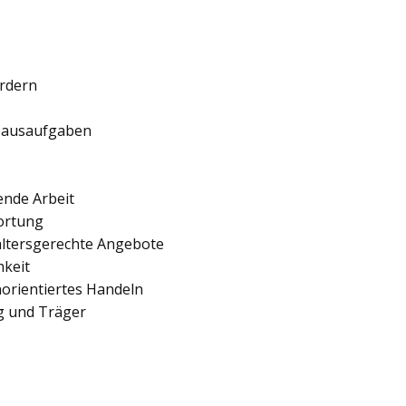
ördern
 Hausaufgaben
ende Arbeit
ortung
 altersgerechte Angebote
hkeit
orientiertes Handeln
ng und Träger