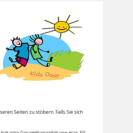
eren Seiten zu stöbern. Falls Sie sich
g hat eine Gesamtkapazität von max. 50