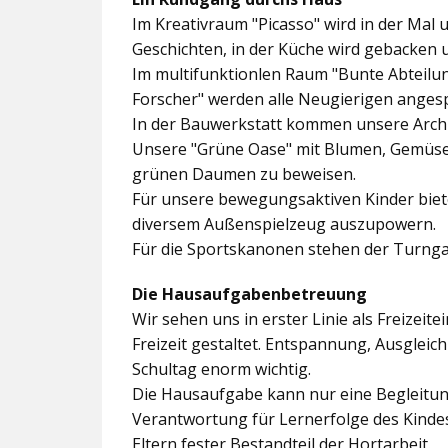
Im
Kreativraum "Picasso"
wird in der Mal 
Geschichten, in der Küche wird gebacken 
Im multifunktionlen Raum
"Bunte Abteilu
Forscher"
werden alle Neugierigen angesp
In der
Bauwerkstatt
kommen unsere Archit
Unsere
"Grüne Oase"
mit Blumen, Gemüseb
grünen Daumen zu beweisen.
Für unsere bewegungsaktiven Kinder biet
diversem Außenspielzeug auszupowern.
Für die Sportskanonen stehen der
Turnga
Die Hausaufgabenbetreuung
Wir sehen uns in erster Linie als Freizeite
Freizeit gestaltet. Entspannung, Ausgle
Schultag enorm wichtig.
Die Hausaufgabe kann nur eine Begleitung
Verantwortung für Lernerfolge des Kind
Eltern fester Bestandteil der Hortarbeit.