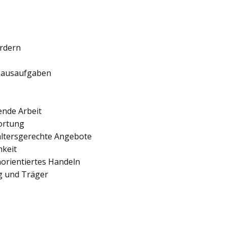
ördern
 Hausaufgaben
ende Arbeit
ortung
 altersgerechte Angebote
hkeit
orientiertes Handeln
ng und Träger