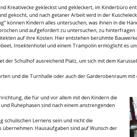
und Kreativecke gekleckst und gekleckert, im Kinderbüro e
und gekocht, und nach getaner Arbeit wird in der Kuschelec
ng"
können Kindern alles untersuchen, was ihnen in die Händ
rochen und aufgefordert zu untersuchen, zu hinterfragen
ekten auf ihre Kosten. Hier entstehen berühmte Bauwerke o
eet, Insektenhotel und einem Trampolin ermöglicht es u
et der
Schulhof
ausreichend Platz, um sich mit dem Karussel
rten
und die
Turnhalle
oder auch der
Garderobenraum
mit 
inrichtung, die für und vor allem mit den Kindern die
ich und Ruhephasen sind nach einem anstrengenden
 schulischen Lernens sein und nicht die
es übernehmen. Hausaufgaben sind auf Wunsch der