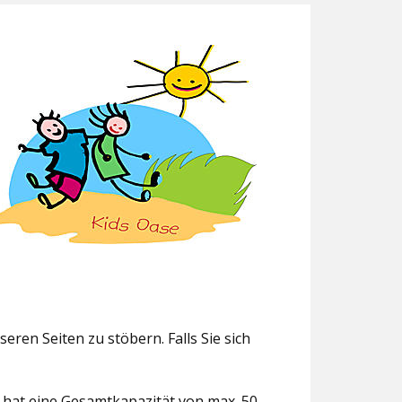
eren Seiten zu stöbern. Falls Sie sich
g hat eine Gesamtkapazität von max. 50