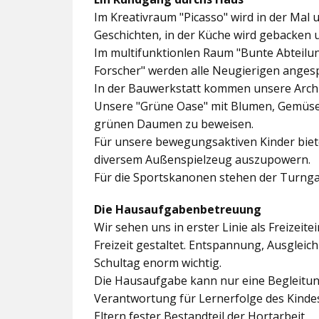
Im
Kreativraum "Picasso"
wird in der Mal 
Geschichten, in der Küche wird gebacken 
Im multifunktionlen Raum
"Bunte Abteilu
Forscher"
werden alle Neugierigen angesp
In der
Bauwerkstatt
kommen unsere Archit
Unsere
"Grüne Oase"
mit Blumen, Gemüseb
grünen Daumen zu beweisen.
Für unsere bewegungsaktiven Kinder biet
diversem Außenspielzeug auszupowern.
Für die Sportskanonen stehen der
Turnga
Die Hausaufgabenbetreuung
Wir sehen uns in erster Linie als Freizeite
Freizeit gestaltet. Entspannung, Ausgle
Schultag enorm wichtig.
Die Hausaufgabe kann nur eine Begleitung
Verantwortung für Lernerfolge des Kind
Eltern fester Bestandteil der Hortarbeit.