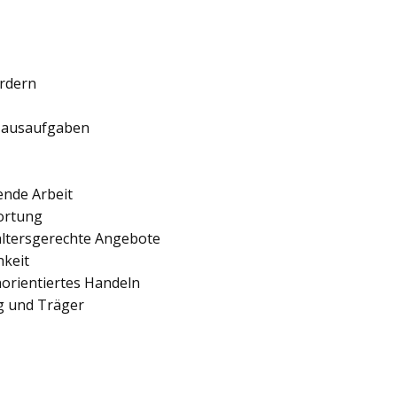
ördern
 Hausaufgaben
ende Arbeit
ortung
 altersgerechte Angebote
hkeit
orientiertes Handeln
ng und Träger