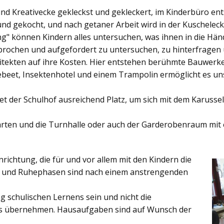
und Kreativecke gekleckst und gekleckert, im Kinderbüro e
und gekocht, und nach getaner Arbeit wird in der Kuschelec
ng"
können Kindern alles untersuchen, was ihnen in die Händ
rochen und aufgefordert zu untersuchen, zu hinterfragen
ekten auf ihre Kosten. Hier entstehen berühmte Bauwerke o
eet, Insektenhotel und einem Trampolin ermöglicht es u
et der
Schulhof
ausreichend Platz, um sich mit dem Karussel
rten
und die
Turnhalle
oder auch der
Garderobenraum
mit 
inrichtung, die für und vor allem mit den Kindern die
ich und Ruhephasen sind nach einem anstrengenden
 schulischen Lernens sein und nicht die
es übernehmen. Hausaufgaben sind auf Wunsch der