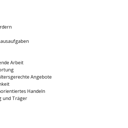
ördern
 Hausaufgaben
ende Arbeit
ortung
 altersgerechte Angebote
hkeit
orientiertes Handeln
ng und Träger