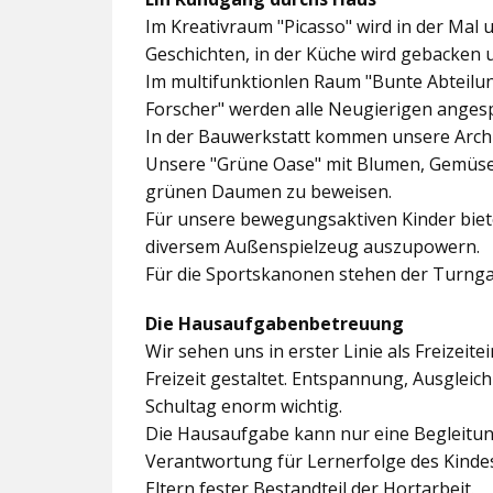
Im
Kreativraum "Picasso"
wird in der Mal 
Geschichten, in der Küche wird gebacken 
Im multifunktionlen Raum
"Bunte Abteilu
Forscher"
werden alle Neugierigen angesp
In der
Bauwerkstatt
kommen unsere Archit
Unsere
"Grüne Oase"
mit Blumen, Gemüseb
grünen Daumen zu beweisen.
Für unsere bewegungsaktiven Kinder biet
diversem Außenspielzeug auszupowern.
Für die Sportskanonen stehen der
Turnga
Die Hausaufgabenbetreuung
Wir sehen uns in erster Linie als Freizeite
Freizeit gestaltet. Entspannung, Ausgle
Schultag enorm wichtig.
Die Hausaufgabe kann nur eine Begleitung
Verantwortung für Lernerfolge des Kind
Eltern fester Bestandteil der Hortarbeit.