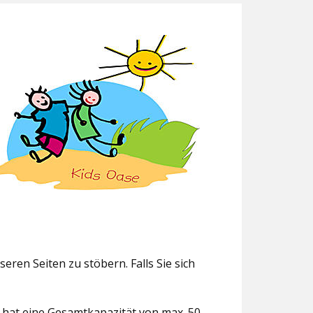
eren Seiten zu stöbern. Falls Sie sich
g hat eine Gesamtkapazität von max. 50