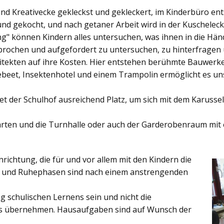
und Kreativecke gekleckst und gekleckert, im Kinderbüro e
und gekocht, und nach getaner Arbeit wird in der Kuschelec
ng"
können Kindern alles untersuchen, was ihnen in die Händ
rochen und aufgefordert zu untersuchen, zu hinterfragen
ekten auf ihre Kosten. Hier entstehen berühmte Bauwerke o
eet, Insektenhotel und einem Trampolin ermöglicht es u
et der
Schulhof
ausreichend Platz, um sich mit dem Karussel
rten
und die
Turnhalle
oder auch der
Garderobenraum
mit 
inrichtung, die für und vor allem mit den Kindern die
ich und Ruhephasen sind nach einem anstrengenden
 schulischen Lernens sein und nicht die
es übernehmen. Hausaufgaben sind auf Wunsch der