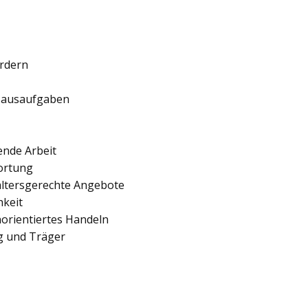
ördern
 Hausaufgaben
ende Arbeit
ortung
 altersgerechte Angebote
hkeit
orientiertes Handeln
ng und Träger