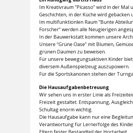
Im
Kreativraum "Picasso"
wird in der Mal 
Geschichten, in der Küche wird gebacken 
Im multifunktionlen Raum
"Bunte Abteilu
Forscher"
werden alle Neugierigen angesp
In der
Bauwerkstatt
kommen unsere Archit
Unsere
"Grüne Oase"
mit Blumen, Gemüseb
grünen Daumen zu beweisen.
Für unsere bewegungsaktiven Kinder biet
diversem Außenspielzeug auszupowern.
Für die Sportskanonen stehen der
Turnga
Die Hausaufgabenbetreuung
Wir sehen uns in erster Linie als Freizeite
Freizeit gestaltet. Entspannung, Ausgle
Schultag enorm wichtig.
Die Hausaufgabe kann nur eine Begleitung
Verantwortung für Lernerfolge des Kind
Eltern fester Bestandteil der Hortarbeit.