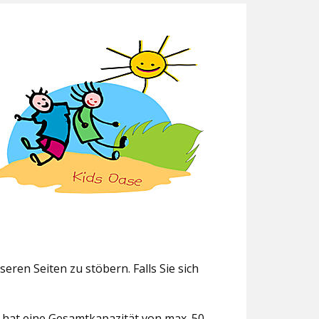
eren Seiten zu stöbern. Falls Sie sich
g hat eine Gesamtkapazität von max. 50