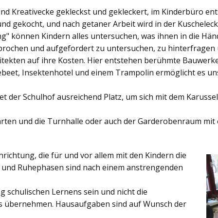
und Kreativecke gekleckst und gekleckert, im Kinderbüro e
und gekocht, und nach getaner Arbeit wird in der Kuschelec
ng"
können Kindern alles untersuchen, was ihnen in die Händ
rochen und aufgefordert zu untersuchen, zu hinterfragen
ekten auf ihre Kosten. Hier entstehen berühmte Bauwerke o
eet, Insektenhotel und einem Trampolin ermöglicht es u
et der
Schulhof
ausreichend Platz, um sich mit dem Karussel
rten
und die
Turnhalle
oder auch der
Garderobenraum
mit 
inrichtung, die für und vor allem mit den Kindern die
ich und Ruhephasen sind nach einem anstrengenden
 schulischen Lernens sein und nicht die
es übernehmen. Hausaufgaben sind auf Wunsch der