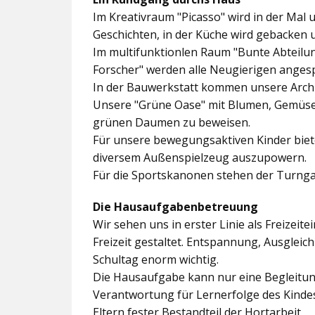
Im
Kreativraum "Picasso"
wird in der Mal 
Geschichten, in der Küche wird gebacken 
Im multifunktionlen Raum
"Bunte Abteilu
Forscher"
werden alle Neugierigen angesp
In der
Bauwerkstatt
kommen unsere Archit
Unsere
"Grüne Oase"
mit Blumen, Gemüseb
grünen Daumen zu beweisen.
Für unsere bewegungsaktiven Kinder biet
diversem Außenspielzeug auszupowern.
Für die Sportskanonen stehen der
Turnga
Die Hausaufgabenbetreuung
Wir sehen uns in erster Linie als Freizeite
Freizeit gestaltet. Entspannung, Ausgle
Schultag enorm wichtig.
Die Hausaufgabe kann nur eine Begleitung
Verantwortung für Lernerfolge des Kind
Eltern fester Bestandteil der Hortarbeit.