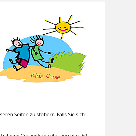
eren Seiten zu stöbern. Falls Sie sich
g hat eine Gesamtkapazität von max. 50