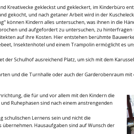
und Kreativecke gekleckst und gekleckert, im Kinderbüro e
und gekocht, und nach getaner Arbeit wird in der Kuschelec
ng"
können Kindern alles untersuchen, was ihnen in die Händ
rochen und aufgefordert zu untersuchen, zu hinterfragen
ekten auf ihre Kosten. Hier entstehen berühmte Bauwerke o
eet, Insektenhotel und einem Trampolin ermöglicht es u
et der
Schulhof
ausreichend Platz, um sich mit dem Karussel
rten
und die
Turnhalle
oder auch der
Garderobenraum
mit 
inrichtung, die für und vor allem mit den Kindern die
ich und Ruhephasen sind nach einem anstrengenden
 schulischen Lernens sein und nicht die
es übernehmen. Hausaufgaben sind auf Wunsch der