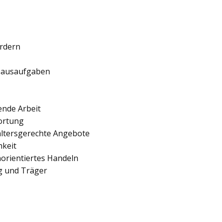
ördern
 Hausaufgaben
ende Arbeit
ortung
 altersgerechte Angebote
hkeit
orientiertes Handeln
ng und Träger