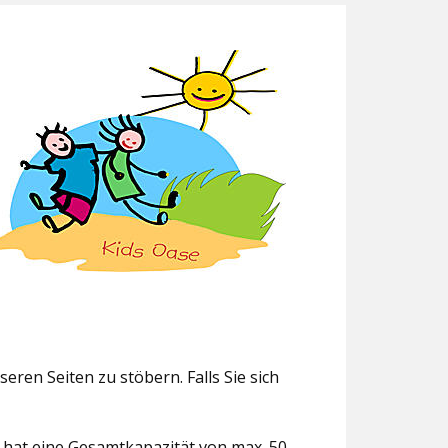
eren Seiten zu stöbern. Falls Sie sich
g hat eine Gesamtkapazität von max. 50