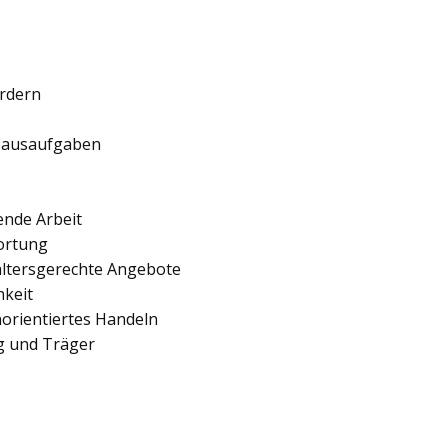
ördern
 Hausaufgaben
ende Arbeit
ortung
 altersgerechte Angebote
hkeit
orientiertes Handeln
ng und Träger