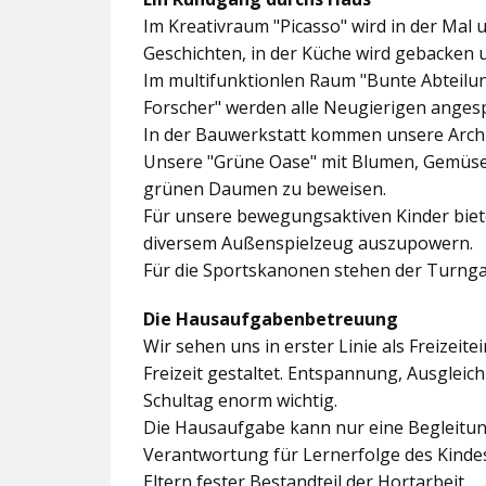
Im
Kreativraum "Picasso"
wird in der Mal 
Geschichten, in der Küche wird gebacken 
Im multifunktionlen Raum
"Bunte Abteilu
Forscher"
werden alle Neugierigen angesp
In der
Bauwerkstatt
kommen unsere Archit
Unsere
"Grüne Oase"
mit Blumen, Gemüseb
grünen Daumen zu beweisen.
Für unsere bewegungsaktiven Kinder biet
diversem Außenspielzeug auszupowern.
Für die Sportskanonen stehen der
Turnga
Die Hausaufgabenbetreuung
Wir sehen uns in erster Linie als Freizeite
Freizeit gestaltet. Entspannung, Ausgle
Schultag enorm wichtig.
Die Hausaufgabe kann nur eine Begleitung
Verantwortung für Lernerfolge des Kind
Eltern fester Bestandteil der Hortarbeit.