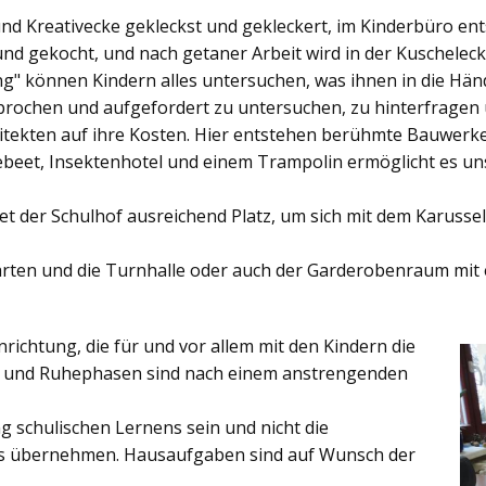
und Kreativecke gekleckst und gekleckert, im Kinderbüro e
und gekocht, und nach getaner Arbeit wird in der Kuschelec
ng"
können Kindern alles untersuchen, was ihnen in die Händ
rochen und aufgefordert zu untersuchen, zu hinterfragen
ekten auf ihre Kosten. Hier entstehen berühmte Bauwerke o
eet, Insektenhotel und einem Trampolin ermöglicht es u
et der
Schulhof
ausreichend Platz, um sich mit dem Karussel
rten
und die
Turnhalle
oder auch der
Garderobenraum
mit 
inrichtung, die für und vor allem mit den Kindern die
ich und Ruhephasen sind nach einem anstrengenden
 schulischen Lernens sein und nicht die
es übernehmen. Hausaufgaben sind auf Wunsch der