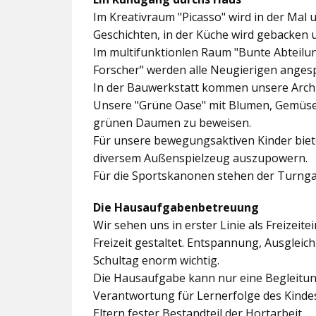
Im
Kreativraum "Picasso"
wird in der Mal 
Geschichten, in der Küche wird gebacken 
Im multifunktionlen Raum
"Bunte Abteilu
Forscher"
werden alle Neugierigen angesp
In der
Bauwerkstatt
kommen unsere Archit
Unsere
"Grüne Oase"
mit Blumen, Gemüseb
grünen Daumen zu beweisen.
Für unsere bewegungsaktiven Kinder biet
diversem Außenspielzeug auszupowern.
Für die Sportskanonen stehen der
Turnga
Die Hausaufgabenbetreuung
Wir sehen uns in erster Linie als Freizeite
Freizeit gestaltet. Entspannung, Ausgle
Schultag enorm wichtig.
Die Hausaufgabe kann nur eine Begleitung
Verantwortung für Lernerfolge des Kind
Eltern fester Bestandteil der Hortarbeit.