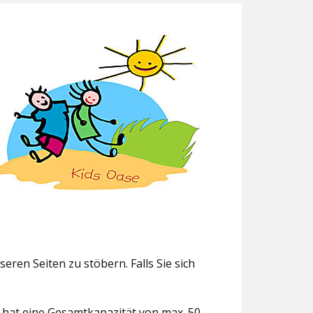
eren Seiten zu stöbern. Falls Sie sich
g hat eine Gesamtkapazität von max. 50