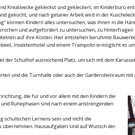
und Kreativecke gekleckst und gekleckert, im Kinderbüro e
und gekocht, und nach getaner Arbeit wird in der Kuschelec
ng"
können Kindern alles untersuchen, was ihnen in die Händ
rochen und aufgefordert zu untersuchen, zu hinterfragen
ekten auf ihre Kosten. Hier entstehen berühmte Bauwerke o
eet, Insektenhotel und einem Trampolin ermöglicht es u
et der
Schulhof
ausreichend Platz, um sich mit dem Karussel
rten
und die
Turnhalle
oder auch der
Garderobenraum
mit 
inrichtung, die für und vor allem mit den Kindern die
ich und Ruhephasen sind nach einem anstrengenden
 schulischen Lernens sein und nicht die
es übernehmen. Hausaufgaben sind auf Wunsch der