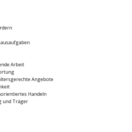
ördern
 Hausaufgaben
ende Arbeit
ortung
 altersgerechte Angebote
hkeit
orientiertes Handeln
ng und Träger