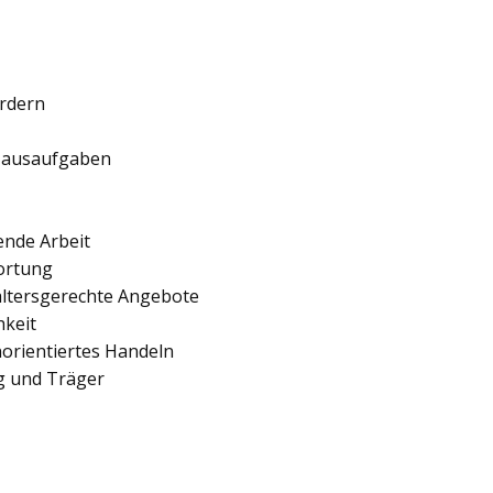
ördern
 Hausaufgaben
ende Arbeit
ortung
 altersgerechte Angebote
hkeit
orientiertes Handeln
ng und Träger