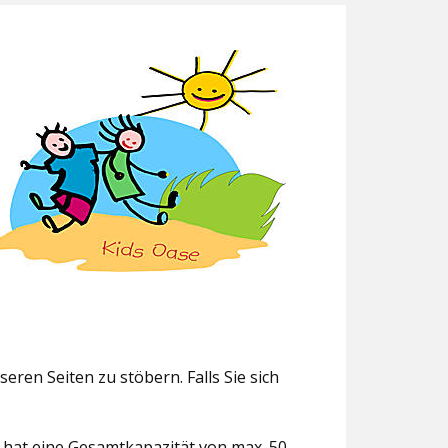
eren Seiten zu stöbern. Falls Sie sich
g hat eine Gesamtkapazität von max. 50