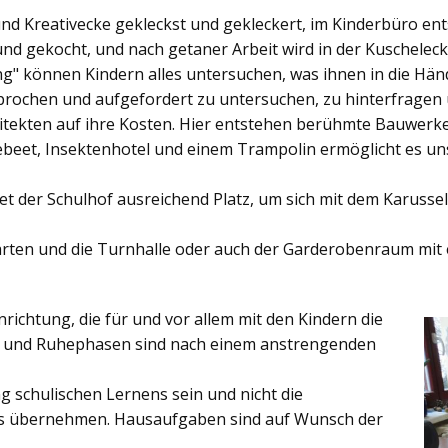
und Kreativecke gekleckst und gekleckert, im Kinderbüro e
und gekocht, und nach getaner Arbeit wird in der Kuschelec
ng"
können Kindern alles untersuchen, was ihnen in die Händ
rochen und aufgefordert zu untersuchen, zu hinterfragen
ekten auf ihre Kosten. Hier entstehen berühmte Bauwerke o
eet, Insektenhotel und einem Trampolin ermöglicht es u
et der
Schulhof
ausreichend Platz, um sich mit dem Karussel
rten
und die
Turnhalle
oder auch der
Garderobenraum
mit 
inrichtung, die für und vor allem mit den Kindern die
ich und Ruhephasen sind nach einem anstrengenden
 schulischen Lernens sein und nicht die
es übernehmen. Hausaufgaben sind auf Wunsch der