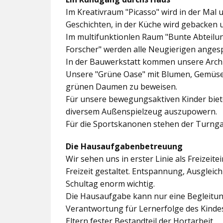
Im
Kreativraum "Picasso"
wird in der Mal 
Geschichten, in der Küche wird gebacken 
Im multifunktionlen Raum
"Bunte Abteilu
Forscher"
werden alle Neugierigen angesp
In der
Bauwerkstatt
kommen unsere Archit
Unsere
"Grüne Oase"
mit Blumen, Gemüseb
grünen Daumen zu beweisen.
Für unsere bewegungsaktiven Kinder biet
diversem Außenspielzeug auszupowern.
Für die Sportskanonen stehen der
Turnga
Die Hausaufgabenbetreuung
Wir sehen uns in erster Linie als Freizeite
Freizeit gestaltet. Entspannung, Ausgle
Schultag enorm wichtig.
Die Hausaufgabe kann nur eine Begleitung
Verantwortung für Lernerfolge des Kind
Eltern fester Bestandteil der Hortarbeit.