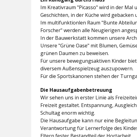
Im
Kreativraum "Picasso"
wird in der Mal 
Geschichten, in der Küche wird gebacken 
Im multifunktionlen Raum
"Bunte Abteilu
Forscher"
werden alle Neugierigen angesp
In der
Bauwerkstatt
kommen unsere Archit
Unsere
"Grüne Oase"
mit Blumen, Gemüseb
grünen Daumen zu beweisen.
Für unsere bewegungsaktiven Kinder biet
diversem Außenspielzeug auszupowern.
Für die Sportskanonen stehen der
Turnga
Die Hausaufgabenbetreuung
Wir sehen uns in erster Linie als Freizeite
Freizeit gestaltet. Entspannung, Ausgle
Schultag enorm wichtig.
Die Hausaufgabe kann nur eine Begleitung
Verantwortung für Lernerfolge des Kind
Eltern fester Bestandteil der Hortarbeit.