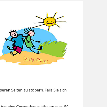
eren Seiten zu stöbern. Falls Sie sich
g hat eine Gesamtkapazität von max. 50