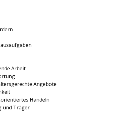
ördern
 Hausaufgaben
ende Arbeit
ortung
 altersgerechte Angebote
hkeit
orientiertes Handeln
ng und Träger