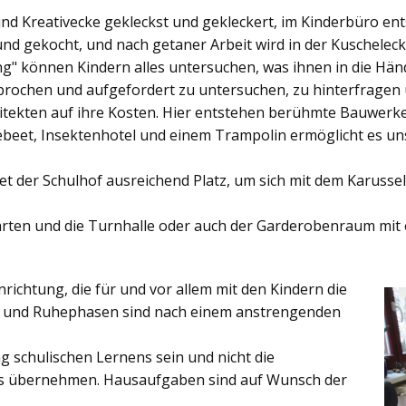
und Kreativecke gekleckst und gekleckert, im Kinderbüro e
und gekocht, und nach getaner Arbeit wird in der Kuschelec
ng"
können Kindern alles untersuchen, was ihnen in die Händ
rochen und aufgefordert zu untersuchen, zu hinterfragen
ekten auf ihre Kosten. Hier entstehen berühmte Bauwerke o
eet, Insektenhotel und einem Trampolin ermöglicht es u
et der
Schulhof
ausreichend Platz, um sich mit dem Karussel
rten
und die
Turnhalle
oder auch der
Garderobenraum
mit 
inrichtung, die für und vor allem mit den Kindern die
ich und Ruhephasen sind nach einem anstrengenden
 schulischen Lernens sein und nicht die
es übernehmen. Hausaufgaben sind auf Wunsch der