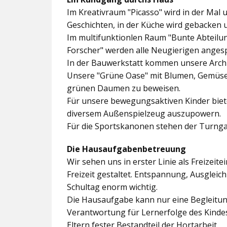
Im
Kreativraum "Picasso"
wird in der Mal 
Geschichten, in der Küche wird gebacken 
Im multifunktionlen Raum
"Bunte Abteilu
Forscher"
werden alle Neugierigen angesp
In der
Bauwerkstatt
kommen unsere Archit
Unsere
"Grüne Oase"
mit Blumen, Gemüseb
grünen Daumen zu beweisen.
Für unsere bewegungsaktiven Kinder biet
diversem Außenspielzeug auszupowern.
Für die Sportskanonen stehen der
Turnga
Die Hausaufgabenbetreuung
Wir sehen uns in erster Linie als Freizeite
Freizeit gestaltet. Entspannung, Ausgle
Schultag enorm wichtig.
Die Hausaufgabe kann nur eine Begleitung
Verantwortung für Lernerfolge des Kind
Eltern fester Bestandteil der Hortarbeit.