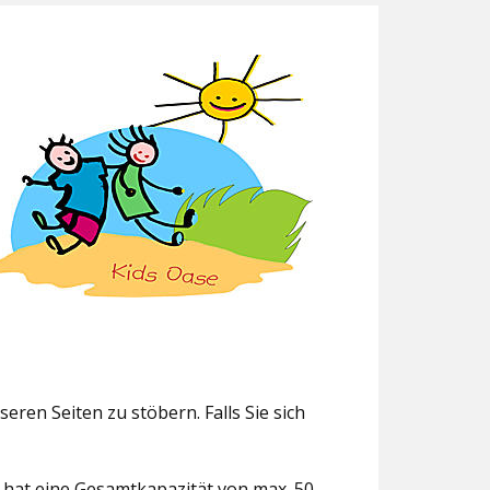
eren Seiten zu stöbern. Falls Sie sich
g hat eine Gesamtkapazität von max. 50