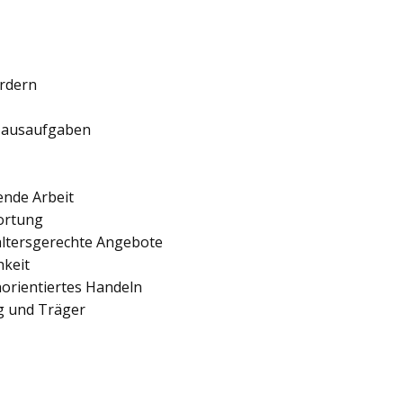
ördern
 Hausaufgaben
ende Arbeit
ortung
 altersgerechte Angebote
hkeit
orientiertes Handeln
ng und Träger