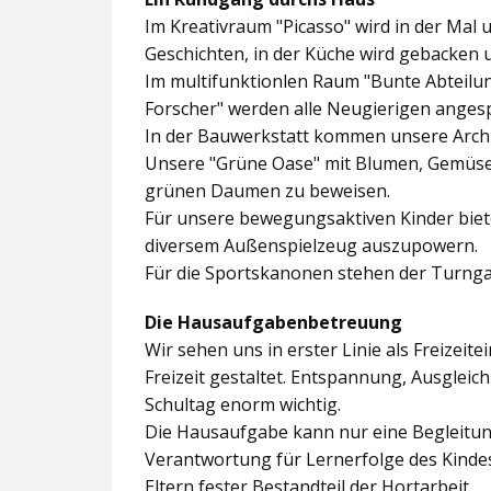
Im
Kreativraum "Picasso"
wird in der Mal 
Geschichten, in der Küche wird gebacken 
Im multifunktionlen Raum
"Bunte Abteilu
Forscher"
werden alle Neugierigen angesp
In der
Bauwerkstatt
kommen unsere Archit
Unsere
"Grüne Oase"
mit Blumen, Gemüseb
grünen Daumen zu beweisen.
Für unsere bewegungsaktiven Kinder biet
diversem Außenspielzeug auszupowern.
Für die Sportskanonen stehen der
Turnga
Die Hausaufgabenbetreuung
Wir sehen uns in erster Linie als Freizeite
Freizeit gestaltet. Entspannung, Ausgle
Schultag enorm wichtig.
Die Hausaufgabe kann nur eine Begleitung
Verantwortung für Lernerfolge des Kind
Eltern fester Bestandteil der Hortarbeit.