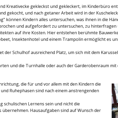
und Kreativecke gekleckst und gekleckert, im Kinderbüro e
und gekocht, und nach getaner Arbeit wird in der Kuschelec
ng"
können Kindern alles untersuchen, was ihnen in die Händ
rochen und aufgefordert zu untersuchen, zu hinterfragen
ekten auf ihre Kosten. Hier entstehen berühmte Bauwerke o
eet, Insektenhotel und einem Trampolin ermöglicht es u
et der
Schulhof
ausreichend Platz, um sich mit dem Karussel
rten
und die
Turnhalle
oder auch der
Garderobenraum
mit 
inrichtung, die für und vor allem mit den Kindern die
ich und Ruhephasen sind nach einem anstrengenden
 schulischen Lernens sein und nicht die
es übernehmen. Hausaufgaben sind auf Wunsch der