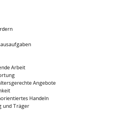
ördern
 Hausaufgaben
ende Arbeit
ortung
 altersgerechte Angebote
hkeit
orientiertes Handeln
ng und Träger