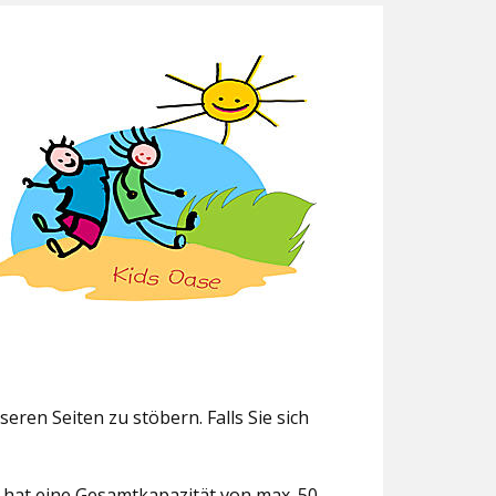
eren Seiten zu stöbern. Falls Sie sich
g hat eine Gesamtkapazität von max. 50