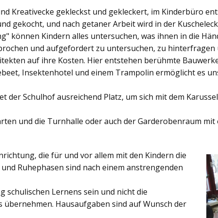
und Kreativecke gekleckst und gekleckert, im Kinderbüro e
und gekocht, und nach getaner Arbeit wird in der Kuschelec
ng"
können Kindern alles untersuchen, was ihnen in die Händ
rochen und aufgefordert zu untersuchen, zu hinterfragen
ekten auf ihre Kosten. Hier entstehen berühmte Bauwerke o
eet, Insektenhotel und einem Trampolin ermöglicht es u
et der
Schulhof
ausreichend Platz, um sich mit dem Karussel
rten
und die
Turnhalle
oder auch der
Garderobenraum
mit 
inrichtung, die für und vor allem mit den Kindern die
ich und Ruhephasen sind nach einem anstrengenden
 schulischen Lernens sein und nicht die
es übernehmen. Hausaufgaben sind auf Wunsch der