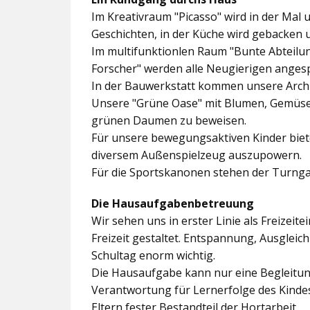
Im
Kreativraum "Picasso"
wird in der Mal 
Geschichten, in der Küche wird gebacken 
Im multifunktionlen Raum
"Bunte Abteilu
Forscher"
werden alle Neugierigen angesp
In der
Bauwerkstatt
kommen unsere Archit
Unsere
"Grüne Oase"
mit Blumen, Gemüseb
grünen Daumen zu beweisen.
Für unsere bewegungsaktiven Kinder biet
diversem Außenspielzeug auszupowern.
Für die Sportskanonen stehen der
Turnga
Die Hausaufgabenbetreuung
Wir sehen uns in erster Linie als Freizeite
Freizeit gestaltet. Entspannung, Ausgle
Schultag enorm wichtig.
Die Hausaufgabe kann nur eine Begleitung
Verantwortung für Lernerfolge des Kind
Eltern fester Bestandteil der Hortarbeit.