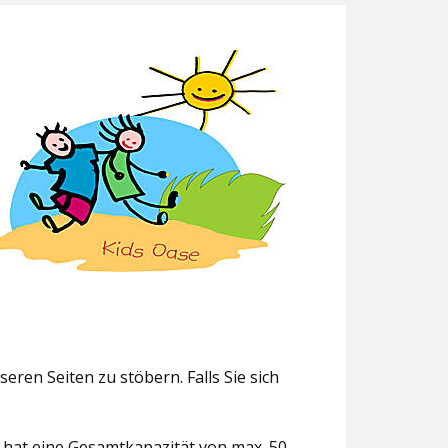
eren Seiten zu stöbern. Falls Sie sich
g hat eine Gesamtkapazität von max. 50