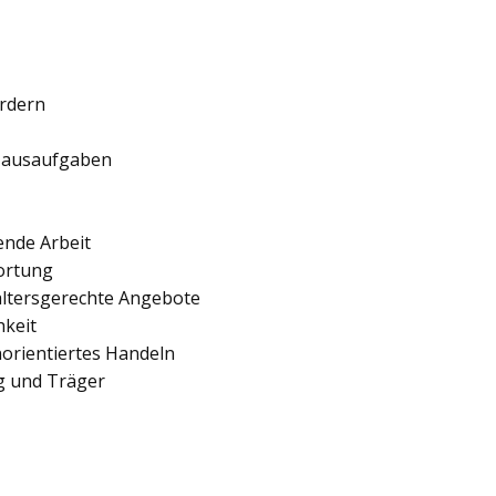
ördern
 Hausaufgaben
ende Arbeit
ortung
 altersgerechte Angebote
hkeit
orientiertes Handeln
ng und Träger