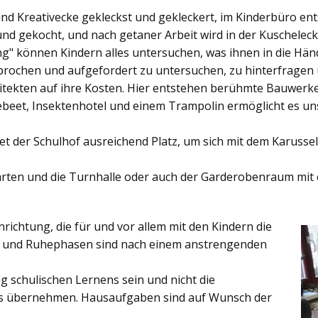
und Kreativecke gekleckst und gekleckert, im Kinderbüro e
und gekocht, und nach getaner Arbeit wird in der Kuschelec
ng"
können Kindern alles untersuchen, was ihnen in die Händ
rochen und aufgefordert zu untersuchen, zu hinterfragen
ekten auf ihre Kosten. Hier entstehen berühmte Bauwerke o
eet, Insektenhotel und einem Trampolin ermöglicht es u
et der
Schulhof
ausreichend Platz, um sich mit dem Karussel
rten
und die
Turnhalle
oder auch der
Garderobenraum
mit 
inrichtung, die für und vor allem mit den Kindern die
ich und Ruhephasen sind nach einem anstrengenden
 schulischen Lernens sein und nicht die
es übernehmen. Hausaufgaben sind auf Wunsch der