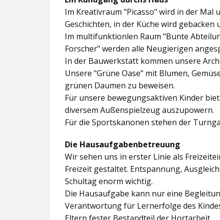
Im
Kreativraum "Picasso"
wird in der Mal 
Geschichten, in der Küche wird gebacken 
Im multifunktionlen Raum
"Bunte Abteilu
Forscher"
werden alle Neugierigen angesp
In der
Bauwerkstatt
kommen unsere Archit
Unsere
"Grüne Oase"
mit Blumen, Gemüseb
grünen Daumen zu beweisen.
Für unsere bewegungsaktiven Kinder biet
diversem Außenspielzeug auszupowern.
Für die Sportskanonen stehen der
Turnga
Die Hausaufgabenbetreuung
Wir sehen uns in erster Linie als Freizeite
Freizeit gestaltet. Entspannung, Ausgle
Schultag enorm wichtig.
Die Hausaufgabe kann nur eine Begleitung
Verantwortung für Lernerfolge des Kind
Eltern fester Bestandteil der Hortarbeit.