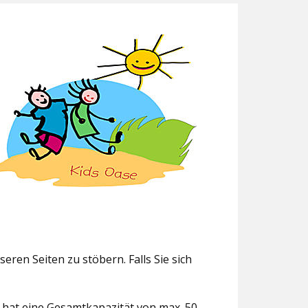
eren Seiten zu stöbern. Falls Sie sich
g hat eine Gesamtkapazität von max. 50