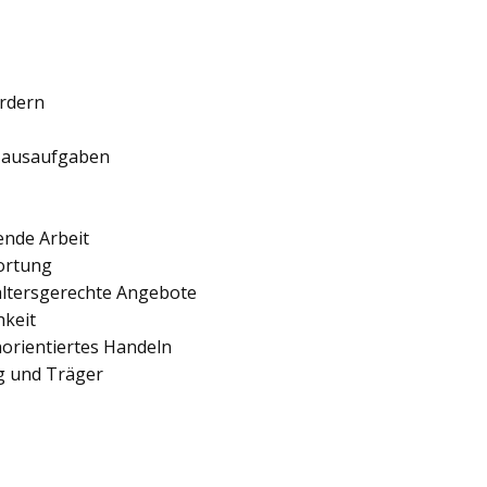
ördern
 Hausaufgaben
ende Arbeit
ortung
 altersgerechte Angebote
hkeit
orientiertes Handeln
ng und Träger