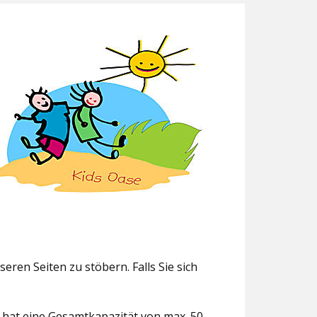
eren Seiten zu stöbern. Falls Sie sich
g hat eine Gesamtkapazität von max. 50