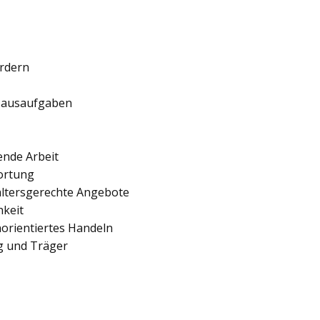
ördern
 Hausaufgaben
ende Arbeit
ortung
 altersgerechte Angebote
hkeit
orientiertes Handeln
ng und Träger