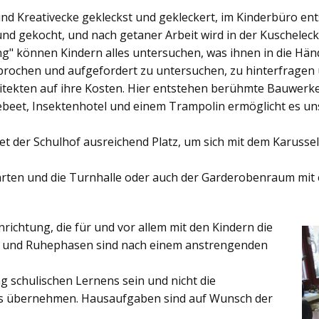
und Kreativecke gekleckst und gekleckert, im Kinderbüro e
und gekocht, und nach getaner Arbeit wird in der Kuschelec
ng"
können Kindern alles untersuchen, was ihnen in die Händ
rochen und aufgefordert zu untersuchen, zu hinterfragen
ekten auf ihre Kosten. Hier entstehen berühmte Bauwerke o
eet, Insektenhotel und einem Trampolin ermöglicht es u
et der
Schulhof
ausreichend Platz, um sich mit dem Karussel
rten
und die
Turnhalle
oder auch der
Garderobenraum
mit 
inrichtung, die für und vor allem mit den Kindern die
ich und Ruhephasen sind nach einem anstrengenden
 schulischen Lernens sein und nicht die
es übernehmen. Hausaufgaben sind auf Wunsch der