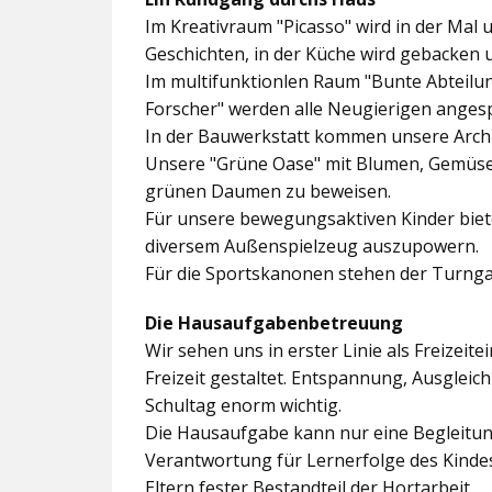
Im
Kreativraum "Picasso"
wird in der Mal 
Geschichten, in der Küche wird gebacken 
Im multifunktionlen Raum
"Bunte Abteilu
Forscher"
werden alle Neugierigen angesp
In der
Bauwerkstatt
kommen unsere Archit
Unsere
"Grüne Oase"
mit Blumen, Gemüseb
grünen Daumen zu beweisen.
Für unsere bewegungsaktiven Kinder biet
diversem Außenspielzeug auszupowern.
Für die Sportskanonen stehen der
Turnga
Die Hausaufgabenbetreuung
Wir sehen uns in erster Linie als Freizeite
Freizeit gestaltet. Entspannung, Ausgle
Schultag enorm wichtig.
Die Hausaufgabe kann nur eine Begleitung
Verantwortung für Lernerfolge des Kind
Eltern fester Bestandteil der Hortarbeit.