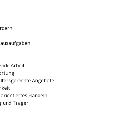
ördern
 Hausaufgaben
ende Arbeit
ortung
 altersgerechte Angebote
hkeit
orientiertes Handeln
ng und Träger