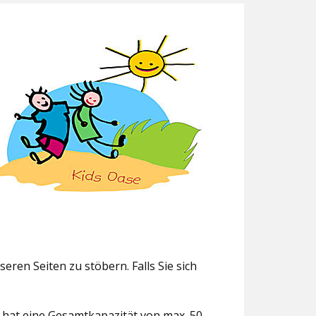
eren Seiten zu stöbern. Falls Sie sich
g hat eine Gesamtkapazität von max. 50