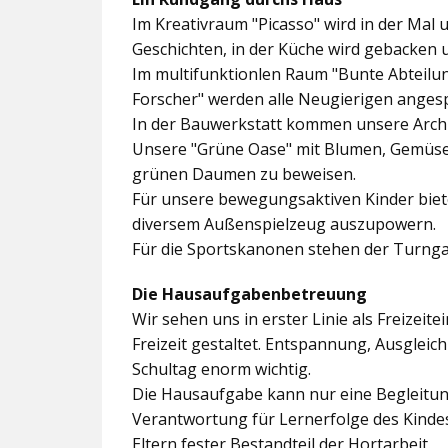
Im
Kreativraum "Picasso"
wird in der Mal 
Geschichten, in der Küche wird gebacken 
Im multifunktionlen Raum
"Bunte Abteilu
Forscher"
werden alle Neugierigen angesp
In der
Bauwerkstatt
kommen unsere Archit
Unsere
"Grüne Oase"
mit Blumen, Gemüseb
grünen Daumen zu beweisen.
Für unsere bewegungsaktiven Kinder biet
diversem Außenspielzeug auszupowern.
Für die Sportskanonen stehen der
Turnga
Die Hausaufgabenbetreuung
Wir sehen uns in erster Linie als Freizeite
Freizeit gestaltet. Entspannung, Ausgle
Schultag enorm wichtig.
Die Hausaufgabe kann nur eine Begleitung
Verantwortung für Lernerfolge des Kind
Eltern fester Bestandteil der Hortarbeit.