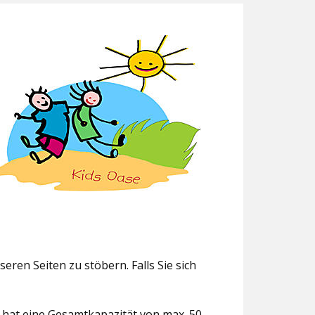
eren Seiten zu stöbern. Falls Sie sich
g hat eine Gesamtkapazität von max. 50