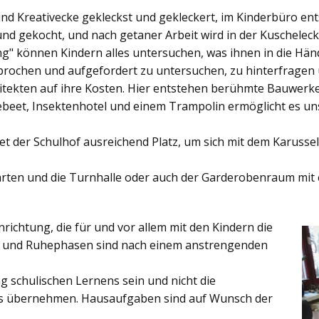
und Kreativecke gekleckst und gekleckert, im Kinderbüro e
und gekocht, und nach getaner Arbeit wird in der Kuschelec
ng"
können Kindern alles untersuchen, was ihnen in die Händ
rochen und aufgefordert zu untersuchen, zu hinterfragen
ekten auf ihre Kosten. Hier entstehen berühmte Bauwerke o
eet, Insektenhotel und einem Trampolin ermöglicht es u
et der
Schulhof
ausreichend Platz, um sich mit dem Karussel
rten
und die
Turnhalle
oder auch der
Garderobenraum
mit 
inrichtung, die für und vor allem mit den Kindern die
ich und Ruhephasen sind nach einem anstrengenden
 schulischen Lernens sein und nicht die
es übernehmen. Hausaufgaben sind auf Wunsch der