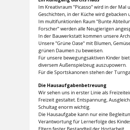
Im
Kreativraum "Picasso"
wird in der Mal 
Geschichten, in der Küche wird gebacken 
Im multifunktionlen Raum
"Bunte Abteilu
Forscher"
werden alle Neugierigen angesp
In der
Bauwerkstatt
kommen unsere Archit
Unsere
"Grüne Oase"
mit Blumen, Gemüseb
grünen Daumen zu beweisen.
Für unsere bewegungsaktiven Kinder biet
diversem Außenspielzeug auszupowern.
Für die Sportskanonen stehen der
Turnga
Die Hausaufgabenbetreuung
Wir sehen uns in erster Linie als Freizeite
Freizeit gestaltet. Entspannung, Ausgle
Schultag enorm wichtig.
Die Hausaufgabe kann nur eine Begleitung
Verantwortung für Lernerfolge des Kind
Eltern fester Bestandteil der Hortarbeit.