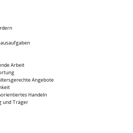
ördern
 Hausaufgaben
ende Arbeit
ortung
 altersgerechte Angebote
hkeit
orientiertes Handeln
ng und Träger