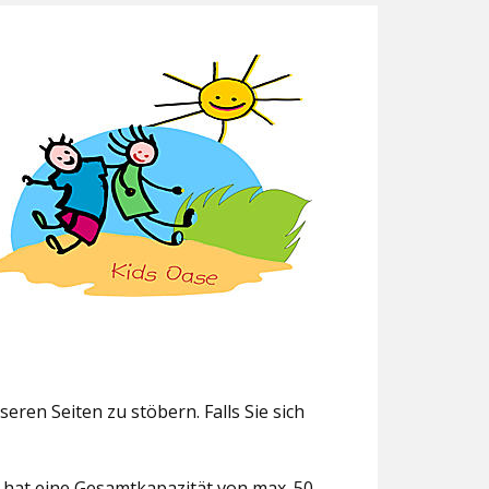
eren Seiten zu stöbern. Falls Sie sich
g hat eine Gesamtkapazität von max. 50