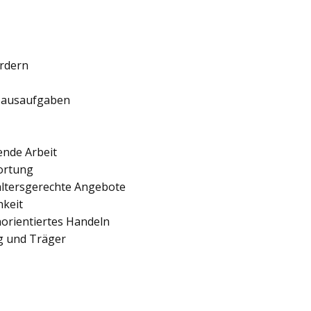
ördern
 Hausaufgaben
ende Arbeit
ortung
 altersgerechte Angebote
hkeit
orientiertes Handeln
ng und Träger