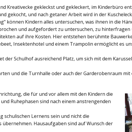
und Kreativecke gekleckst und gekleckert, im Kinderbüro e
und gekocht, und nach getaner Arbeit wird in der Kuschelec
ng"
können Kindern alles untersuchen, was ihnen in die Händ
rochen und aufgefordert zu untersuchen, zu hinterfragen
ekten auf ihre Kosten. Hier entstehen berühmte Bauwerke o
eet, Insektenhotel und einem Trampolin ermöglicht es u
et der
Schulhof
ausreichend Platz, um sich mit dem Karussel
rten
und die
Turnhalle
oder auch der
Garderobenraum
mit 
inrichtung, die für und vor allem mit den Kindern die
ich und Ruhephasen sind nach einem anstrengenden
 schulischen Lernens sein und nicht die
es übernehmen. Hausaufgaben sind auf Wunsch der