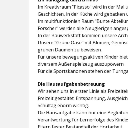
Im
Kreativraum "Picasso"
wird in der Mal 
Geschichten, in der Küche wird gebacken 
Im multifunktionlen Raum
"Bunte Abteilu
Forscher"
werden alle Neugierigen angesp
In der
Bauwerkstatt
kommen unsere Archit
Unsere
"Grüne Oase"
mit Blumen, Gemüseb
grünen Daumen zu beweisen.
Für unsere bewegungsaktiven Kinder biet
diversem Außenspielzeug auszupowern.
Für die Sportskanonen stehen der
Turnga
Die Hausaufgabenbetreuung
Wir sehen uns in erster Linie als Freizeite
Freizeit gestaltet. Entspannung, Ausgle
Schultag enorm wichtig.
Die Hausaufgabe kann nur eine Begleitung
Verantwortung für Lernerfolge des Kind
Eltern fester Bestandteil der Hortarbeit.