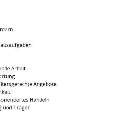
ördern
 Hausaufgaben
ende Arbeit
ortung
 altersgerechte Angebote
hkeit
orientiertes Handeln
ng und Träger