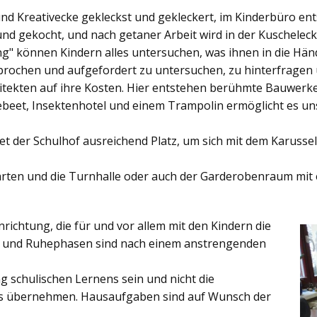
und Kreativecke gekleckst und gekleckert, im Kinderbüro e
und gekocht, und nach getaner Arbeit wird in der Kuschelec
ng"
können Kindern alles untersuchen, was ihnen in die Händ
rochen und aufgefordert zu untersuchen, zu hinterfragen
ekten auf ihre Kosten. Hier entstehen berühmte Bauwerke o
eet, Insektenhotel und einem Trampolin ermöglicht es u
et der
Schulhof
ausreichend Platz, um sich mit dem Karussel
rten
und die
Turnhalle
oder auch der
Garderobenraum
mit 
inrichtung, die für und vor allem mit den Kindern die
ich und Ruhephasen sind nach einem anstrengenden
 schulischen Lernens sein und nicht die
es übernehmen. Hausaufgaben sind auf Wunsch der