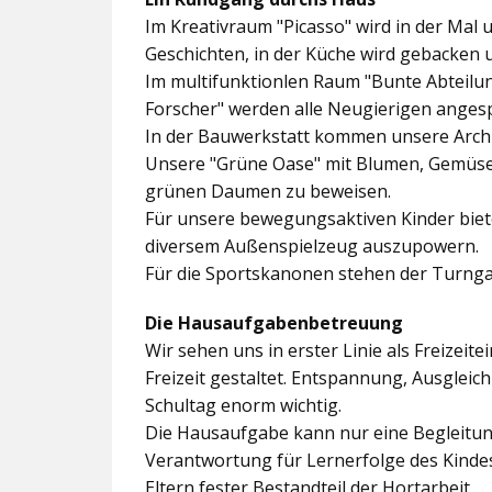
Im
Kreativraum "Picasso"
wird in der Mal 
Geschichten, in der Küche wird gebacken 
Im multifunktionlen Raum
"Bunte Abteilu
Forscher"
werden alle Neugierigen angesp
In der
Bauwerkstatt
kommen unsere Archit
Unsere
"Grüne Oase"
mit Blumen, Gemüseb
grünen Daumen zu beweisen.
Für unsere bewegungsaktiven Kinder biet
diversem Außenspielzeug auszupowern.
Für die Sportskanonen stehen der
Turnga
Die Hausaufgabenbetreuung
Wir sehen uns in erster Linie als Freizeite
Freizeit gestaltet. Entspannung, Ausgle
Schultag enorm wichtig.
Die Hausaufgabe kann nur eine Begleitung
Verantwortung für Lernerfolge des Kind
Eltern fester Bestandteil der Hortarbeit.