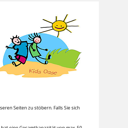
eren Seiten zu stöbern. Falls Sie sich
g hat eine Gesamtkapazität von max. 50