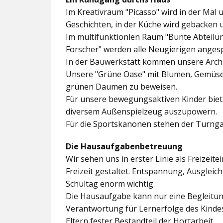
Im
Kreativraum "Picasso"
wird in der Mal 
Geschichten, in der Küche wird gebacken 
Im multifunktionlen Raum
"Bunte Abteilu
Forscher"
werden alle Neugierigen angesp
In der
Bauwerkstatt
kommen unsere Archit
Unsere
"Grüne Oase"
mit Blumen, Gemüseb
grünen Daumen zu beweisen.
Für unsere bewegungsaktiven Kinder biet
diversem Außenspielzeug auszupowern.
Für die Sportskanonen stehen der
Turnga
Die Hausaufgabenbetreuung
Wir sehen uns in erster Linie als Freizeite
Freizeit gestaltet. Entspannung, Ausgle
Schultag enorm wichtig.
Die Hausaufgabe kann nur eine Begleitung
Verantwortung für Lernerfolge des Kind
Eltern fester Bestandteil der Hortarbeit.