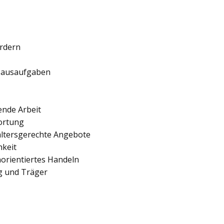
ördern
 Hausaufgaben
ende Arbeit
ortung
 altersgerechte Angebote
hkeit
orientiertes Handeln
ng und Träger