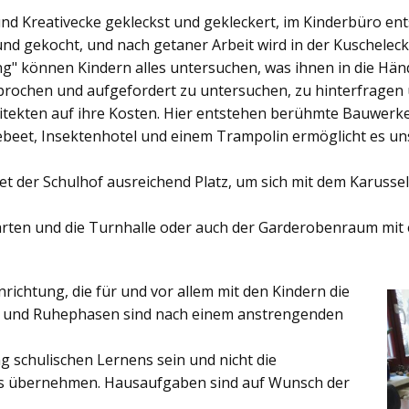
und Kreativecke gekleckst und gekleckert, im Kinderbüro e
und gekocht, und nach getaner Arbeit wird in der Kuschelec
ng"
können Kindern alles untersuchen, was ihnen in die Händ
rochen und aufgefordert zu untersuchen, zu hinterfragen
ekten auf ihre Kosten. Hier entstehen berühmte Bauwerke o
eet, Insektenhotel und einem Trampolin ermöglicht es u
et der
Schulhof
ausreichend Platz, um sich mit dem Karussel
rten
und die
Turnhalle
oder auch der
Garderobenraum
mit 
inrichtung, die für und vor allem mit den Kindern die
ich und Ruhephasen sind nach einem anstrengenden
 schulischen Lernens sein und nicht die
es übernehmen. Hausaufgaben sind auf Wunsch der