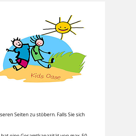
eren Seiten zu stöbern. Falls Sie sich
g hat eine Gesamtkapazität von max. 50