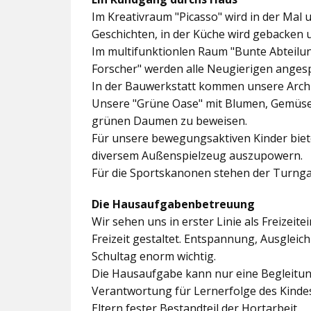
Im
Kreativraum "Picasso"
wird in der Mal 
Geschichten, in der Küche wird gebacken 
Im multifunktionlen Raum
"Bunte Abteilu
Forscher"
werden alle Neugierigen angesp
In der
Bauwerkstatt
kommen unsere Archit
Unsere
"Grüne Oase"
mit Blumen, Gemüseb
grünen Daumen zu beweisen.
Für unsere bewegungsaktiven Kinder biet
diversem Außenspielzeug auszupowern.
Für die Sportskanonen stehen der
Turnga
Die Hausaufgabenbetreuung
Wir sehen uns in erster Linie als Freizeite
Freizeit gestaltet. Entspannung, Ausgle
Schultag enorm wichtig.
Die Hausaufgabe kann nur eine Begleitung
Verantwortung für Lernerfolge des Kind
Eltern fester Bestandteil der Hortarbeit.