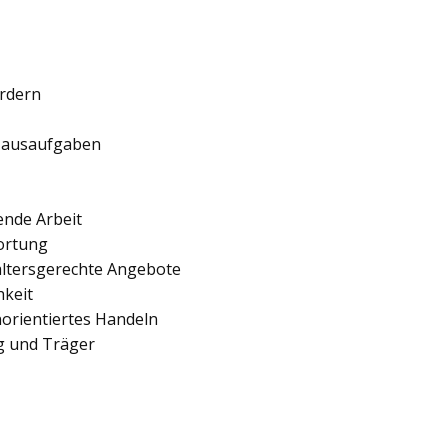
ördern
 Hausaufgaben
ende Arbeit
ortung
 altersgerechte Angebote
hkeit
orientiertes Handeln
ng und Träger