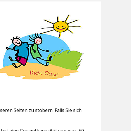
eren Seiten zu stöbern. Falls Sie sich
g hat eine Gesamtkapazität von max. 50