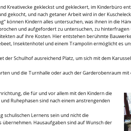
und Kreativecke gekleckst und gekleckert, im Kinderbüro e
und gekocht, und nach getaner Arbeit wird in der Kuschelec
ng"
können Kindern alles untersuchen, was ihnen in die Händ
rochen und aufgefordert zu untersuchen, zu hinterfragen
ekten auf ihre Kosten. Hier entstehen berühmte Bauwerke o
eet, Insektenhotel und einem Trampolin ermöglicht es u
et der
Schulhof
ausreichend Platz, um sich mit dem Karussel
rten
und die
Turnhalle
oder auch der
Garderobenraum
mit 
inrichtung, die für und vor allem mit den Kindern die
ich und Ruhephasen sind nach einem anstrengenden
 schulischen Lernens sein und nicht die
es übernehmen. Hausaufgaben sind auf Wunsch der