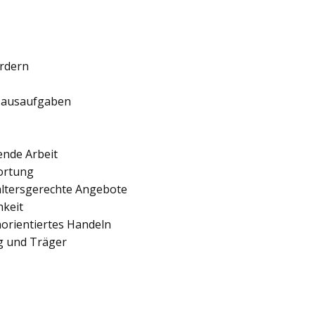
ördern
 Hausaufgaben
ende Arbeit
ortung
 altersgerechte Angebote
hkeit
orientiertes Handeln
ng und Träger