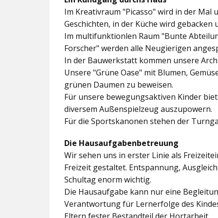
Im
Kreativraum "Picasso"
wird in der Mal 
Geschichten, in der Küche wird gebacken 
Im multifunktionlen Raum
"Bunte Abteilu
Forscher"
werden alle Neugierigen angesp
In der
Bauwerkstatt
kommen unsere Archit
Unsere
"Grüne Oase"
mit Blumen, Gemüseb
grünen Daumen zu beweisen.
Für unsere bewegungsaktiven Kinder biet
diversem Außenspielzeug auszupowern.
Für die Sportskanonen stehen der
Turnga
Die Hausaufgabenbetreuung
Wir sehen uns in erster Linie als Freizeite
Freizeit gestaltet. Entspannung, Ausgle
Schultag enorm wichtig.
Die Hausaufgabe kann nur eine Begleitung
Verantwortung für Lernerfolge des Kind
Eltern fester Bestandteil der Hortarbeit.