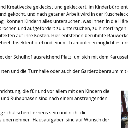
und Kreativecke gekleckst und gekleckert, im Kinderbüro e
und gekocht, und nach getaner Arbeit wird in der Kuschelec
ng"
können Kindern alles untersuchen, was ihnen in die Händ
rochen und aufgefordert zu untersuchen, zu hinterfragen
ekten auf ihre Kosten. Hier entstehen berühmte Bauwerke o
eet, Insektenhotel und einem Trampolin ermöglicht es u
et der
Schulhof
ausreichend Platz, um sich mit dem Karussel
rten
und die
Turnhalle
oder auch der
Garderobenraum
mit 
inrichtung, die für und vor allem mit den Kindern die
ich und Ruhephasen sind nach einem anstrengenden
 schulischen Lernens sein und nicht die
es übernehmen. Hausaufgaben sind auf Wunsch der