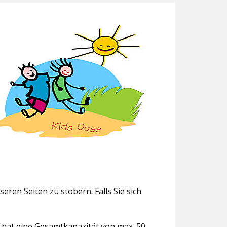
eren Seiten zu stöbern. Falls Sie sich
g hat eine Gesamtkapazität von max. 50