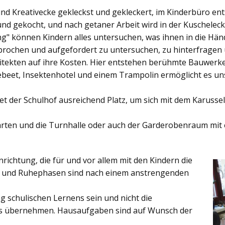
und Kreativecke gekleckst und gekleckert, im Kinderbüro e
und gekocht, und nach getaner Arbeit wird in der Kuschelec
ng"
können Kindern alles untersuchen, was ihnen in die Händ
rochen und aufgefordert zu untersuchen, zu hinterfragen
ekten auf ihre Kosten. Hier entstehen berühmte Bauwerke o
eet, Insektenhotel und einem Trampolin ermöglicht es u
et der
Schulhof
ausreichend Platz, um sich mit dem Karussel
rten
und die
Turnhalle
oder auch der
Garderobenraum
mit 
inrichtung, die für und vor allem mit den Kindern die
ich und Ruhephasen sind nach einem anstrengenden
 schulischen Lernens sein und nicht die
es übernehmen. Hausaufgaben sind auf Wunsch der