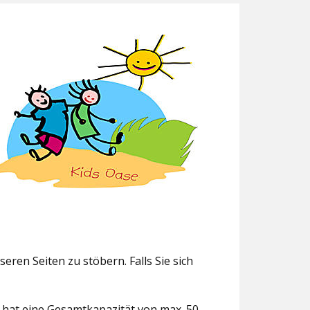
eren Seiten zu stöbern. Falls Sie sich
g hat eine Gesamtkapazität von max. 50