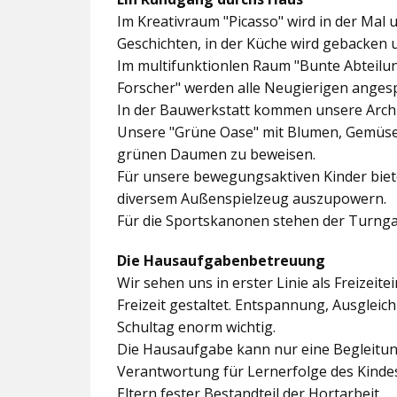
Im
Kreativraum "Picasso"
wird in der Mal 
Geschichten, in der Küche wird gebacken 
Im multifunktionlen Raum
"Bunte Abteilu
Forscher"
werden alle Neugierigen angesp
In der
Bauwerkstatt
kommen unsere Archit
Unsere
"Grüne Oase"
mit Blumen, Gemüseb
grünen Daumen zu beweisen.
Für unsere bewegungsaktiven Kinder biet
diversem Außenspielzeug auszupowern.
Für die Sportskanonen stehen der
Turnga
Die Hausaufgabenbetreuung
Wir sehen uns in erster Linie als Freizeite
Freizeit gestaltet. Entspannung, Ausgle
Schultag enorm wichtig.
Die Hausaufgabe kann nur eine Begleitung
Verantwortung für Lernerfolge des Kind
Eltern fester Bestandteil der Hortarbeit.