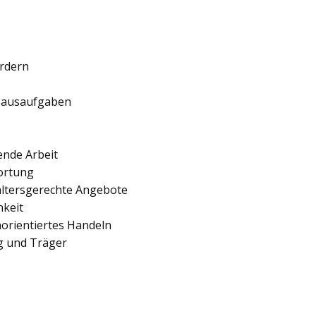
ördern
 Hausaufgaben
ende Arbeit
ortung
 altersgerechte Angebote
hkeit
orientiertes Handeln
ng und Träger