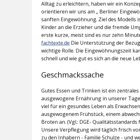
Alltag zu erleichtern, haben wir ein Konz
orientieren wir uns am „ Berliner Eingew
sanften Eingewöhnung. Ziel des Modells 
Kinder an die Erzieher und die fremde Umg
erste kurze, meist sind es nur zehn Minut
fachtexte.de
Die Unterstützung der Bezugs
wichtige Rolle. Die Eingewöhnungszeit ka
schnell und wie gut es sich an die neue L
Geschmackssache
Gutes Essen und Trinken ist ein zentrale
ausgewogene Ernährung in unserer Tagese
viel für ein gesundes Leben als Erwachse
ausgewogenem Frühstück, einem abwechsl
Broten an. (Vgl.: DGE- Qualitätsstandards
Unsere Verpflegung wird täglich frisch vo
zu den Inhabern - Familie Schulze - und w