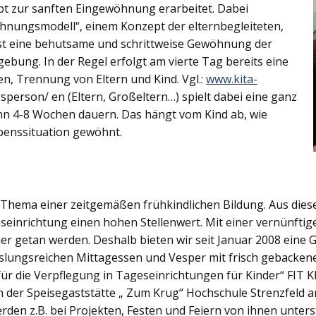
ept zur sanften Eingewöhnung erarbeitet. Dabei
öhnungsmodell“, einem Konzept der elternbegleiteten,
ist eine behutsame und schrittweise Gewöhnung der
ebung. In der Regel erfolgt am vierte Tag bereits eine
en, Trennung von Eltern und Kind. Vgl.:
www.kita-
person/ en (Eltern, Großeltern…) spielt dabei eine ganz
nn 4-8 Wochen dauern. Das hängt vom Kind ab, wie
ebenssituation gewöhnt.
s Thema einer zeitgemäßen frühkindlichen Bildung. Aus die
inrichtung einen hohen Stellenwert. Mit einer vernünftige
ner getan werden. Deshalb bieten wir seit Januar 2008 eine
ungsreichen Mittagessen und Vesper mit frisch gebacken
 für die Verpflegung in Tageseinrichtungen für Kinder“ FIT
n der Speisegaststätte „ Zum Krug“ Hochschule Strenzfeld a
erden z.B. bei Projekten, Festen und Feiern von ihnen unter