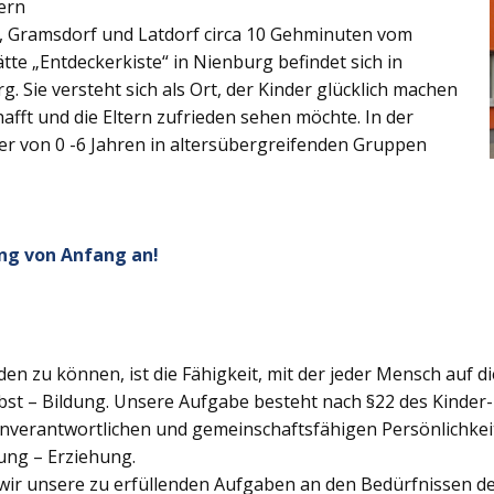
ern
z, Gramsdorf und Latdorf circa 10 Gehminuten vom
tte „Entdeckerkiste“ in Nienburg befindet sich in
. Sie versteht sich als Ort, der Kinder glücklich machen
afft und die Eltern zufrieden sehen möchte. In der
ter von 0 -6 Jahren in altersübergreifenden Gruppen
ng von Anfang an!
lden zu können, ist die Fähigkeit, mit der jeder Mensch auf d
bst – Bildung. Unsere Aufgabe besteht nach §22 des Kinder- 
genverantwortlichen und gemeinschaftsfähigen Persönlichkei
ung – Erziehung.
wir unsere zu erfüllenden Aufgaben an den Bedürfnissen der