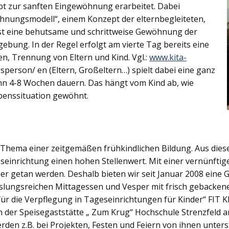
ept zur sanften Eingewöhnung erarbeitet. Dabei
öhnungsmodell“, einem Konzept der elternbegleiteten,
ist eine behutsame und schrittweise Gewöhnung der
ebung. In der Regel erfolgt am vierte Tag bereits eine
en, Trennung von Eltern und Kind. Vgl.:
www.kita-
person/ en (Eltern, Großeltern…) spielt dabei eine ganz
nn 4-8 Wochen dauern. Das hängt vom Kind ab, wie
ebenssituation gewöhnt.
s Thema einer zeitgemäßen frühkindlichen Bildung. Aus die
inrichtung einen hohen Stellenwert. Mit einer vernünftige
ner getan werden. Deshalb bieten wir seit Januar 2008 eine
ungsreichen Mittagessen und Vesper mit frisch gebacken
 für die Verpflegung in Tageseinrichtungen für Kinder“ FIT
n der Speisegaststätte „ Zum Krug“ Hochschule Strenzfeld a
erden z.B. bei Projekten, Festen und Feiern von ihnen unter