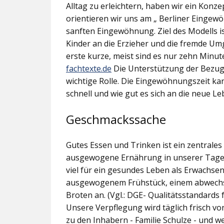
Alltag zu erleichtern, haben wir ein Konz
orientieren wir uns am „ Berliner Eingew
sanften Eingewöhnung. Ziel des Modells 
Kinder an die Erzieher und die fremde Umg
erste kurze, meist sind es nur zehn Minut
fachtexte.de
Die Unterstützung der Bezugs
wichtige Rolle. Die Eingewöhnungszeit ka
schnell und wie gut es sich an die neue L
Geschmackssache
Gutes Essen und Trinken ist ein zentrale
ausgewogene Ernährung in unserer Tagese
viel für ein gesundes Leben als Erwachse
ausgewogenem Frühstück, einem abwechsl
Broten an. (Vgl.: DGE- Qualitätsstandards
Unsere Verpflegung wird täglich frisch vo
zu den Inhabern - Familie Schulze - und w