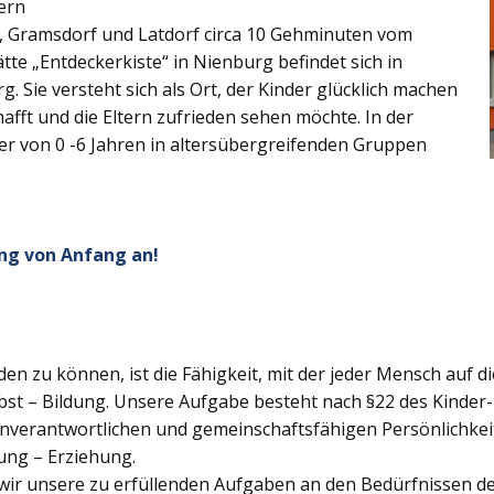
ern
z, Gramsdorf und Latdorf circa 10 Gehminuten vom
tte „Entdeckerkiste“ in Nienburg befindet sich in
. Sie versteht sich als Ort, der Kinder glücklich machen
afft und die Eltern zufrieden sehen möchte. In der
ter von 0 -6 Jahren in altersübergreifenden Gruppen
ng von Anfang an!
lden zu können, ist die Fähigkeit, mit der jeder Mensch auf d
bst – Bildung. Unsere Aufgabe besteht nach §22 des Kinder- 
genverantwortlichen und gemeinschaftsfähigen Persönlichkei
ung – Erziehung.
wir unsere zu erfüllenden Aufgaben an den Bedürfnissen der