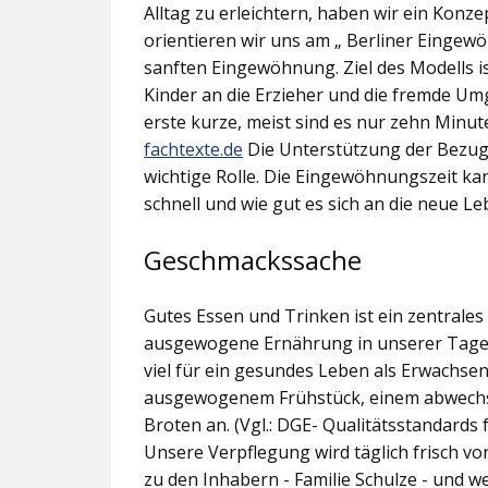
Alltag zu erleichtern, haben wir ein Konz
orientieren wir uns am „ Berliner Eingew
sanften Eingewöhnung. Ziel des Modells 
Kinder an die Erzieher und die fremde Umg
erste kurze, meist sind es nur zehn Minut
fachtexte.de
Die Unterstützung der Bezugs
wichtige Rolle. Die Eingewöhnungszeit ka
schnell und wie gut es sich an die neue L
Geschmackssache
Gutes Essen und Trinken ist ein zentrale
ausgewogene Ernährung in unserer Tagese
viel für ein gesundes Leben als Erwachse
ausgewogenem Frühstück, einem abwechsl
Broten an. (Vgl.: DGE- Qualitätsstandards
Unsere Verpflegung wird täglich frisch vo
zu den Inhabern - Familie Schulze - und w