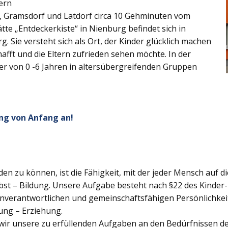
ern
z, Gramsdorf und Latdorf circa 10 Gehminuten vom
tte „Entdeckerkiste“ in Nienburg befindet sich in
. Sie versteht sich als Ort, der Kinder glücklich machen
afft und die Eltern zufrieden sehen möchte. In der
ter von 0 -6 Jahren in altersübergreifenden Gruppen
ng von Anfang an!
lden zu können, ist die Fähigkeit, mit der jeder Mensch auf d
bst – Bildung. Unsere Aufgabe besteht nach §22 des Kinder- 
genverantwortlichen und gemeinschaftsfähigen Persönlichkei
ung – Erziehung.
wir unsere zu erfüllenden Aufgaben an den Bedürfnissen der