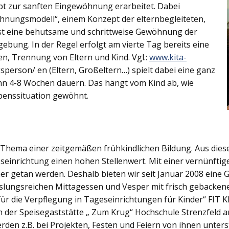
ept zur sanften Eingewöhnung erarbeitet. Dabei
öhnungsmodell“, einem Konzept der elternbegleiteten,
ist eine behutsame und schrittweise Gewöhnung der
ebung. In der Regel erfolgt am vierte Tag bereits eine
en, Trennung von Eltern und Kind. Vgl.:
www.kita-
person/ en (Eltern, Großeltern…) spielt dabei eine ganz
nn 4-8 Wochen dauern. Das hängt vom Kind ab, wie
ebenssituation gewöhnt.
s Thema einer zeitgemäßen frühkindlichen Bildung. Aus die
inrichtung einen hohen Stellenwert. Mit einer vernünftige
ner getan werden. Deshalb bieten wir seit Januar 2008 eine
ungsreichen Mittagessen und Vesper mit frisch gebacken
 für die Verpflegung in Tageseinrichtungen für Kinder“ FIT
n der Speisegaststätte „ Zum Krug“ Hochschule Strenzfeld a
erden z.B. bei Projekten, Festen und Feiern von ihnen unter