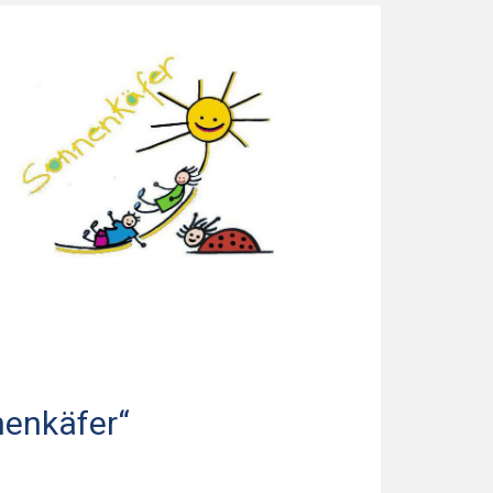
nenkäfer“