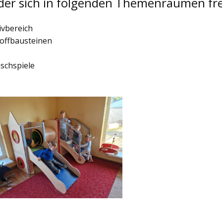
der sich in folgenden Themenräumen fr
ivbereich
offbausteinen
schspiele