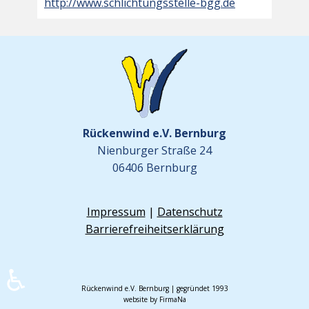
http://www.schlichtungsstelle-bgg.de
Rückenwind e.V. Bernburg
Nienburger Straße 24
06406 Bernburg
Impressum
|
Datenschutz
Barrierefreiheitserklärung
♿
Rückenwind e.V. Bernburg | gegründet 1993
website by FirmaNa