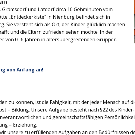
ern
z, Gramsdorf und Latdorf circa 10 Gehminuten vom
tte „Entdeckerkiste“ in Nienburg befindet sich in
. Sie versteht sich als Ort, der Kinder glücklich machen
afft und die Eltern zufrieden sehen möchte. In der
ter von 0 -6 Jahren in altersübergreifenden Gruppen
ng von Anfang an!
lden zu können, ist die Fähigkeit, mit der jeder Mensch auf d
bst – Bildung. Unsere Aufgabe besteht nach §22 des Kinder- 
genverantwortlichen und gemeinschaftsfähigen Persönlichkei
ung – Erziehung.
wir unsere zu erfüllenden Aufgaben an den Bedürfnissen der