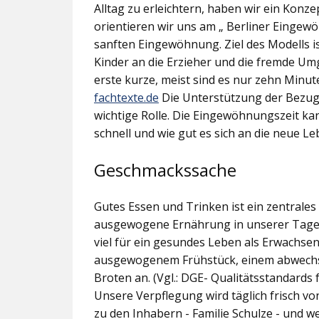
Alltag zu erleichtern, haben wir ein Konz
orientieren wir uns am „ Berliner Eingew
sanften Eingewöhnung. Ziel des Modells 
Kinder an die Erzieher und die fremde Umg
erste kurze, meist sind es nur zehn Minut
fachtexte.de
Die Unterstützung der Bezugs
wichtige Rolle. Die Eingewöhnungszeit ka
schnell und wie gut es sich an die neue L
Geschmackssache
Gutes Essen und Trinken ist ein zentrale
ausgewogene Ernährung in unserer Tagese
viel für ein gesundes Leben als Erwachse
ausgewogenem Frühstück, einem abwechsl
Broten an. (Vgl.: DGE- Qualitätsstandards
Unsere Verpflegung wird täglich frisch vo
zu den Inhabern - Familie Schulze - und w