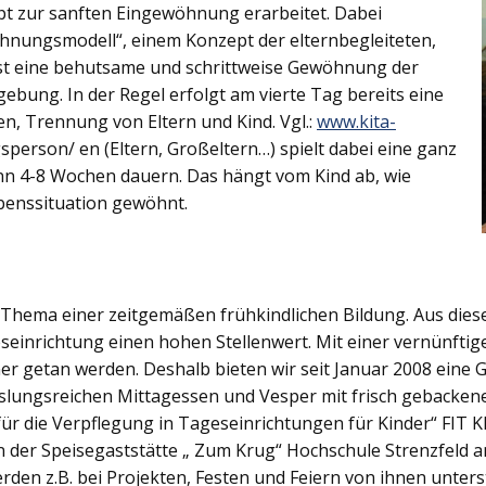
ept zur sanften Eingewöhnung erarbeitet. Dabei
öhnungsmodell“, einem Konzept der elternbegleiteten,
ist eine behutsame und schrittweise Gewöhnung der
ebung. In der Regel erfolgt am vierte Tag bereits eine
en, Trennung von Eltern und Kind. Vgl.:
www.kita-
person/ en (Eltern, Großeltern…) spielt dabei eine ganz
nn 4-8 Wochen dauern. Das hängt vom Kind ab, wie
ebenssituation gewöhnt.
s Thema einer zeitgemäßen frühkindlichen Bildung. Aus die
inrichtung einen hohen Stellenwert. Mit einer vernünftige
ner getan werden. Deshalb bieten wir seit Januar 2008 eine
ungsreichen Mittagessen und Vesper mit frisch gebacken
 für die Verpflegung in Tageseinrichtungen für Kinder“ FIT
n der Speisegaststätte „ Zum Krug“ Hochschule Strenzfeld a
erden z.B. bei Projekten, Festen und Feiern von ihnen unter