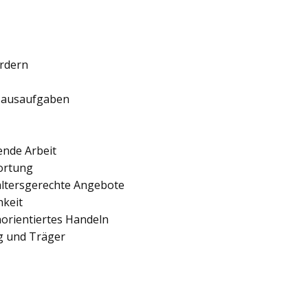
ördern
 Hausaufgaben
ende Arbeit
ortung
 altersgerechte Angebote
hkeit
orientiertes Handeln
ng und Träger