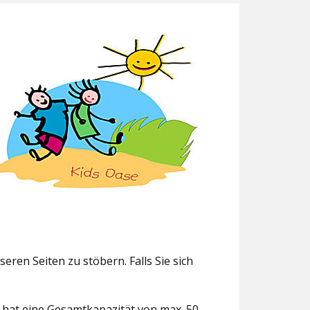
eren Seiten zu stöbern. Falls Sie sich
g hat eine Gesamtkapazität von max. 50