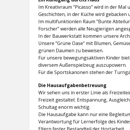
Im
Kreativraum "Picasso"
wird in der Mal 
Geschichten, in der Küche wird gebacken 
Im multifunktionlen Raum
"Bunte Abteilu
Forscher"
werden alle Neugierigen angesp
In der
Bauwerkstatt
kommen unsere Archit
Unsere
"Grüne Oase"
mit Blumen, Gemüseb
grünen Daumen zu beweisen.
Für unsere bewegungsaktiven Kinder biet
diversem Außenspielzeug auszupowern.
Für die Sportskanonen stehen der
Turnga
Die Hausaufgabenbetreuung
Wir sehen uns in erster Linie als Freizeite
Freizeit gestaltet. Entspannung, Ausgle
Schultag enorm wichtig.
Die Hausaufgabe kann nur eine Begleitung
Verantwortung für Lernerfolge des Kind
Eltern fester Bestandteil der Hortarbeit.