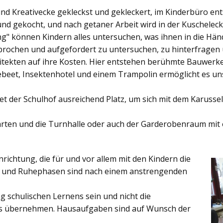
und Kreativecke gekleckst und gekleckert, im Kinderbüro e
und gekocht, und nach getaner Arbeit wird in der Kuschelec
ng"
können Kindern alles untersuchen, was ihnen in die Händ
rochen und aufgefordert zu untersuchen, zu hinterfragen
ekten auf ihre Kosten. Hier entstehen berühmte Bauwerke o
eet, Insektenhotel und einem Trampolin ermöglicht es u
et der
Schulhof
ausreichend Platz, um sich mit dem Karussel
rten
und die
Turnhalle
oder auch der
Garderobenraum
mit 
inrichtung, die für und vor allem mit den Kindern die
ich und Ruhephasen sind nach einem anstrengenden
 schulischen Lernens sein und nicht die
es übernehmen. Hausaufgaben sind auf Wunsch der