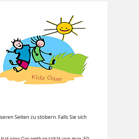
eren Seiten zu stöbern. Falls Sie sich
g hat eine Gesamtkapazität von max. 50