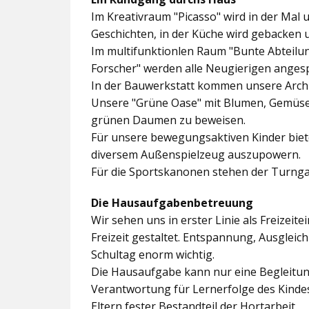
Im
Kreativraum "Picasso"
wird in der Mal 
Geschichten, in der Küche wird gebacken 
Im multifunktionlen Raum
"Bunte Abteilu
Forscher"
werden alle Neugierigen angesp
In der
Bauwerkstatt
kommen unsere Archit
Unsere
"Grüne Oase"
mit Blumen, Gemüseb
grünen Daumen zu beweisen.
Für unsere bewegungsaktiven Kinder biet
diversem Außenspielzeug auszupowern.
Für die Sportskanonen stehen der
Turnga
Die Hausaufgabenbetreuung
Wir sehen uns in erster Linie als Freizeite
Freizeit gestaltet. Entspannung, Ausgle
Schultag enorm wichtig.
Die Hausaufgabe kann nur eine Begleitung
Verantwortung für Lernerfolge des Kind
Eltern fester Bestandteil der Hortarbeit.