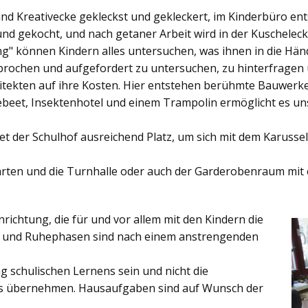
und Kreativecke gekleckst und gekleckert, im Kinderbüro e
und gekocht, und nach getaner Arbeit wird in der Kuschelec
ng"
können Kindern alles untersuchen, was ihnen in die Händ
rochen und aufgefordert zu untersuchen, zu hinterfragen
ekten auf ihre Kosten. Hier entstehen berühmte Bauwerke o
eet, Insektenhotel und einem Trampolin ermöglicht es u
et der
Schulhof
ausreichend Platz, um sich mit dem Karussel
rten
und die
Turnhalle
oder auch der
Garderobenraum
mit 
inrichtung, die für und vor allem mit den Kindern die
ich und Ruhephasen sind nach einem anstrengenden
 schulischen Lernens sein und nicht die
es übernehmen. Hausaufgaben sind auf Wunsch der