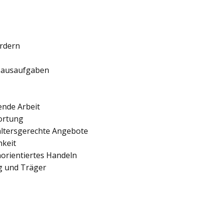
ördern
 Hausaufgaben
ende Arbeit
ortung
 altersgerechte Angebote
hkeit
orientiertes Handeln
ng und Träger