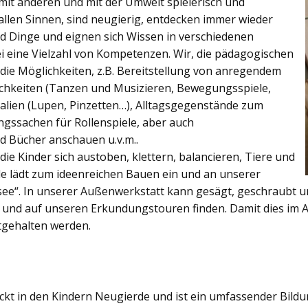
, mit anderen und mit der Umwelt spielerisch und
 allen Sinnen, sind neugierig, entdecken immer wieder
 Dinge und eignen sich Wissen in verschiedenen
ei eine Vielzahl von Kompetenzen. Wir, die pädagogischen
 die Möglichkeiten, z.B. Bereitstellung von anregendem
chkeiten (Tanzen und Musizieren, Bewegungsspiele,
alien (Lupen, Pinzetten…), Alltagsgegenstände zum
ngssachen für Rollenspiele, aber auch
 Bücher anschauen u.v.m..
e Kinder sich austoben, klettern, balancieren, Tiere und
e lädt zum ideenreichen Bauen ein und an unserer
ee“. In unserer Außenwerkstatt kann gesägt, geschraubt 
 und auf unseren Erkundungstouren finden. Damit dies im Al
stgehalten werden.
ckt in den Kindern Neugierde und ist ein umfassender Bildu