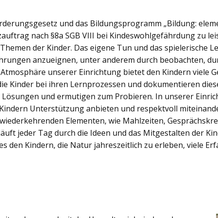
förderungsgesetz und das Bildungsprogramm „Bildung: eleme
hutzauftrag nach §8a SGB VIII bei Kindeswohlgefährdung zu l
n Themen der Kinder. Das eigene Tun und das spielerische 
fahrungen anzueignen, unter anderem durch beobachten, du
e Atmosphäre unserer Einrichtung bietet den Kindern viele 
die Kinder bei ihren Lernprozessen und dokumentieren diese
 Lösungen und ermutigen zum Probieren. In unserer Einricht
Kindern Unterstützung anbieten und respektvoll miteinan
r wiederkehrenden Elementen, wie Mahlzeiten, Gesprächskre
äuft jeder Tag durch die Ideen und das Mitgestalten der Kin
s den Kindern, die Natur jahreszeitlich zu erleben, viele E