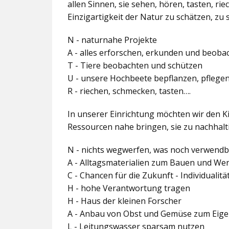
allen Sinnen, sie sehen, hören, tasten, r
Einzigartigkeit der Natur zu schätzen, zu 
N - naturnahe Projekte
A - alles erforschen, erkunden und beoba
T - Tiere beobachten und schützen
U - unsere Hochbeete bepflanzen, pflege
R - riechen, schmecken, tasten….
In unserer Einrichtung möchten wir den K
Ressourcen nahe bringen, sie zu nachha
N - nichts wegwerfen, was noch verwendba
A - Alltagsmaterialien zum Bauen und We
C - Chancen für die Zukunft - Individualitä
H - hohe Verantwortung tragen
H - Haus der kleinen Forscher
A - Anbau von Obst und Gemüse zum Eig
L - Leitungswasser sparsam nutzen